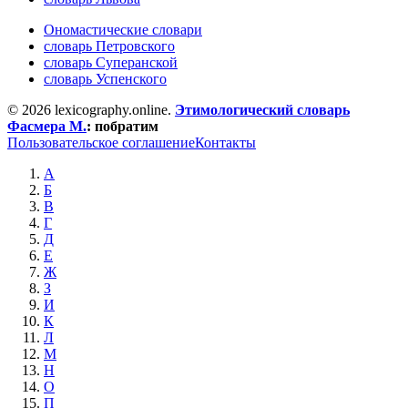
Ономастические словари
словарь Петровского
словарь Суперанской
словарь Успенского
© 2026 lexicography.online.
Этимологический словарь
Фасмера М.
:
побратим
Пользовательское соглашение
Контакты
А
Б
В
Г
Д
Е
Ж
З
И
К
Л
М
Н
О
П