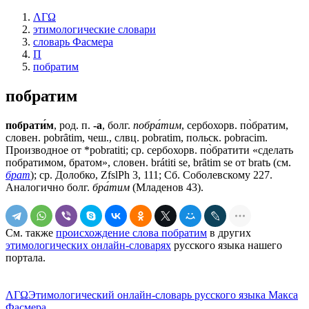
ΛΓΩ
этимологические словари
словарь Фасмера
П
побратим
побратим
побрати́м
, род. п.
-а
, болг.
побра́тим
, сербохорв. по̀братим,
словен. pobrȃtim, чеш., слвц. pobratim, польск. роbrасim.
Производное от *pobratiti; ср. сербохорв. по̀братити «сделать
побратимом, братом», словен. brátiti sе, brȃtim sе от bratъ (см.
брат
); ср. Долобко, ZfslPh 3, 111; Сб. Соболевскому 227.
Аналогично болг.
бра́тим
(Младенов 43).
См. также
происхождение слова побратим
в других
этимологических онлайн-словарях
русского языка нашего
портала.
ΛΓΩ
Этимологический онлайн-словарь русского языка Макса
Фасмера