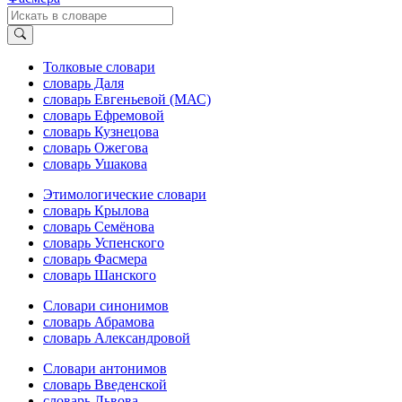
Толковые словари
словарь Даля
словарь Евгеньевой (МАС)
словарь Ефремовой
словарь Кузнецова
словарь Ожегова
словарь Ушакова
Этимологические словари
словарь Крылова
словарь Семёнова
словарь Успенского
словарь Фасмера
словарь Шанского
Словари синонимов
словарь Абрамова
словарь Александровой
Словари антонимов
словарь Введенской
словарь Львова