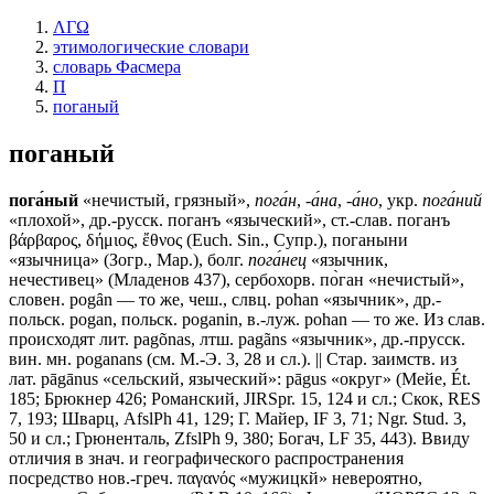
ΛΓΩ
этимологические словари
словарь Фасмера
П
поганый
поганый
пога́ный
«нечистый, грязный»,
пога́н
,
-а́на
,
-а́но
, укр.
пога́ний
«плохой», др.-русск. поганъ «языческий», ст.-слав.
поганъ
βάρβαρος, δήμιος, ἔθνος (Еuсh. Sin., Супр.),
поганыни
«язычница» (Зогр., Мар.), болг.
пога́нец
«язычник,
нечестивец» (Младенов 437), сербохорв. по̀ган «нечистый»,
словен. роgȃn — то же, чеш., слвц. роhаn «язычник», др.-
польск. роgаn, польск. poganin, в.-луж. роhаn — то же. Из слав.
происходят лит. pagõnas, лтш. pagãns «язычник», др.-прусск.
вин. мн. роgаnаns (см. М.-Э. 3, 28 и сл.). || Стар. заимств. из
лат. pāgānus «сельский, языческий»: pāgus «округ» (Мейе, Ét.
185; Брюкнер 426; Романский, JIRSpr. 15, 124 и сл.; Скок, RЕS
7, 193; Шварц, AfslPh 41, 129; Г. Майер, IF 3, 71; Ngr. Stud. 3,
50 и сл.; Грюненталь, ZfslPh 9, 380; Богач, LF 35, 443). Ввиду
отличия в знач. и географического распространения
посредство нов.-греч. παγανός «мужицкй» невероятно,