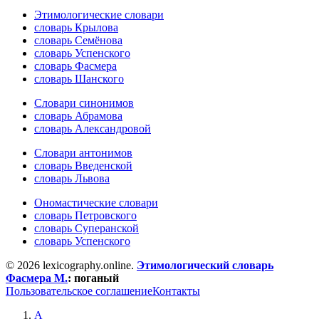
Этимологические словари
словарь Крылова
словарь Семёнова
словарь Успенского
словарь Фасмера
словарь Шанского
Словари синонимов
словарь Абрамова
словарь Александровой
Словари антонимов
словарь Введенской
словарь Львова
Ономастические словари
словарь Петровского
словарь Суперанской
словарь Успенского
© 2026 lexicography.online.
Этимологический словарь
Фасмера М.
:
поганый
Пользовательское соглашение
Контакты
А