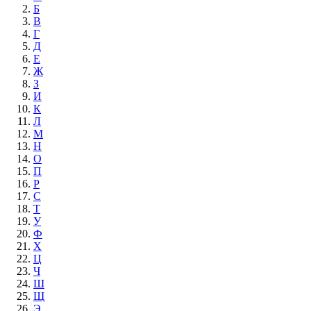
Б
В
Г
Д
Е
Ж
З
И
К
Л
М
Н
О
П
Р
С
Т
У
Ф
Х
Ц
Ч
Ш
Щ
Э