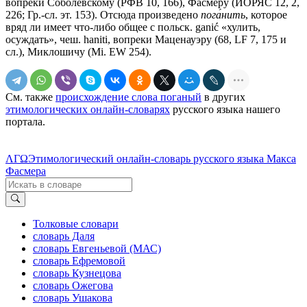
вопреки Соболевскому (РФВ 10, 166), Фасмеру (ИОРЯС 12, 2,
226; Гр.-сл. эт. 153). Отсюда произведено
пога́нить
, которое
вряд ли имеет что-либо общее с польск. ganić «хулить,
осуждать», чеш. haniti, вопреки Маценауэру (68, LF 7, 175 и
сл.), Миклошичу (Мi. ЕW 254).
См. также
происхождение слова поганый
в других
этимологических онлайн-словарях
русского языка нашего
портала.
ΛΓΩ
Этимологический онлайн-словарь русского языка Макса
Фасмера
Толковые словари
словарь Даля
словарь Евгеньевой (МАС)
словарь Ефремовой
словарь Кузнецова
словарь Ожегова
словарь Ушакова