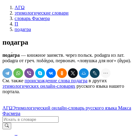
ΛΓΩ
этимологические словари
словарь Фасмера
П
подагра
подагра
пода́гра
— книжное заимств. через польск. роdаgrа из лат.
роdаgrа от греч. ποδάγρα, первонач. «ловушка для ног» (ἄγρα).
См. также
происхождение слова подагра
в других
этимологических онлайн-словарях
русского языка нашего
портала.
ΛΓΩ
Этимологический онлайн-словарь русского языка Макса
Фасмера