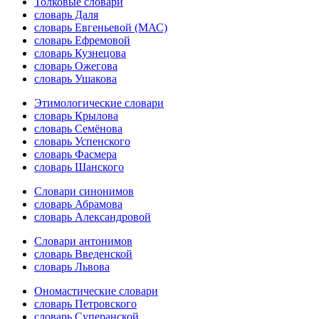
Толковые словари
словарь Даля
словарь Евгеньевой (МАС)
словарь Ефремовой
словарь Кузнецова
словарь Ожегова
словарь Ушакова
Этимологические словари
словарь Крылова
словарь Семёнова
словарь Успенского
словарь Фасмера
словарь Шанского
Словари синонимов
словарь Абрамова
словарь Александровой
Словари антонимов
словарь Введенской
словарь Львова
Ономастические словари
словарь Петровского
словарь Суперанской