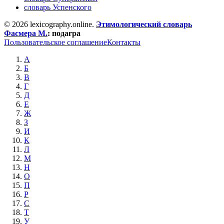
словарь Успенского
© 2026 lexicography.online.
Этимологический словарь
Фасмера М.
:
подагра
Пользовательское соглашение
Контакты
А
Б
В
Г
Д
Е
Ж
З
И
К
Л
М
Н
О
П
Р
С
Т
У