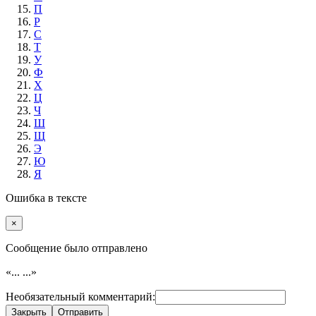
П
Р
С
Т
У
Ф
Х
Ц
Ч
Ш
Щ
Э
Ю
Я
Ошибка в тексте
×
Cообщение было отправлено
«...
...»
Необязательный комментарий:
Закрыть
Отправить