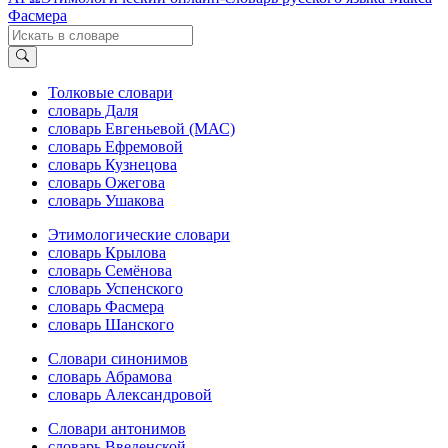
Фасмера
Толковые словари
словарь Даля
словарь Евгеньевой (МАС)
словарь Ефремовой
словарь Кузнецова
словарь Ожегова
словарь Ушакова
Этимологические словари
словарь Крылова
словарь Семёнова
словарь Успенского
словарь Фасмера
словарь Шанского
Словари синонимов
словарь Абрамова
словарь Александровой
Словари антонимов
словарь Введенской