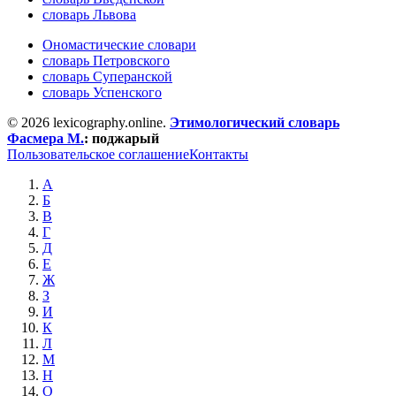
словарь Львова
Ономастические словари
словарь Петровского
словарь Суперанской
словарь Успенского
© 2026 lexicography.online.
Этимологический словарь
Фасмера М.
:
поджарый
Пользовательское соглашение
Контакты
А
Б
В
Г
Д
Е
Ж
З
И
К
Л
М
Н
О