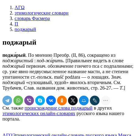
ΛΓΩ
этимологические словари
словарь Фасмера
П
поджарый
поджарый
поджа́рый
. По мнению Преобр. (II, 86), сокращено из
поджа́ристый
:
под-жа́рить
. [Правильнее видеть в слове
поджа́рый
первонач. обозначение гончего пса с подпалинами;
ср. уже явно недвусмысленное название масти, а не степени
упитанности ст.-польск. maść роdżаrа — о лошадях. Знач.
поджарый
«сухощавый, худой» явилось вторичным. См.
Трубачев, Слав. названия дом. животных, стр. 26-27. —
Т
.]
См. также
происхождение слова поджарый
в других
этимологических онлайн-словарях
русского языка нашего
портала.
ΛΓΩ
Этимологический онлайн-словарь русского языка Макса