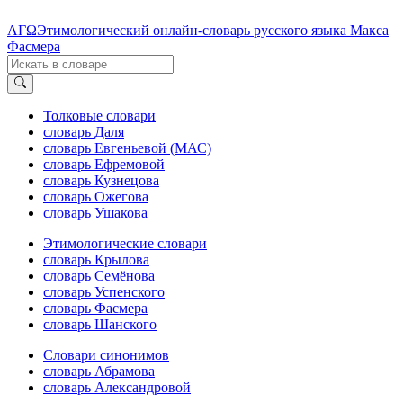
ΛΓΩ
Этимологический онлайн-словарь русского языка Макса
Фасмера
Толковые словари
словарь Даля
словарь Евгеньевой (МАС)
словарь Ефремовой
словарь Кузнецова
словарь Ожегова
словарь Ушакова
Этимологические словари
словарь Крылова
словарь Семёнова
словарь Успенского
словарь Фасмера
словарь Шанского
Словари синонимов
словарь Абрамова
словарь Александровой