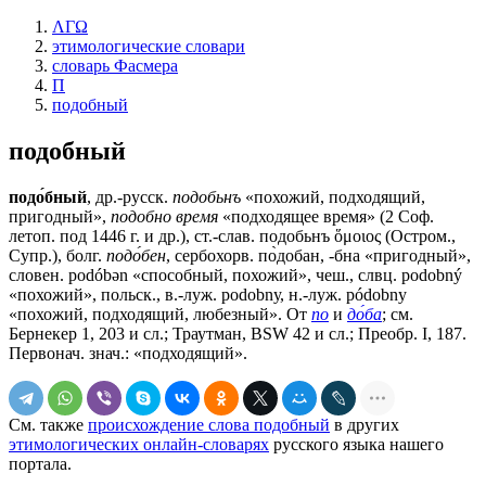
ΛΓΩ
этимологические словари
словарь Фасмера
П
подобный
подобный
подо́бный
, др.-русск.
подобьнъ
«похожий, подходящий,
пригодный»,
подобно время
«подходящее время» (2 Соф.
летоп. под 1446 г. и др.), ст.-слав.
подобьнъ
ὅμοιος (Остром.,
Супр.), болг.
подо́бен
, сербохорв. по̀добан, -бна «пригодный»,
словен. podóbǝn «способный, похожий», чеш., слвц. podobný
«похожий», польск., в.-луж. роdоbnу, н.-луж. pódobny
«похожий, подходящий, любезный». От
по
и
до́ба
; см.
Бернекер 1, 203 и сл.; Траутман, ВSW 42 и сл.; Преобр. I, 187.
Первонач. знач.: «подходящий».
См. также
происхождение слова подобный
в других
этимологических онлайн-словарях
русского языка нашего
портала.