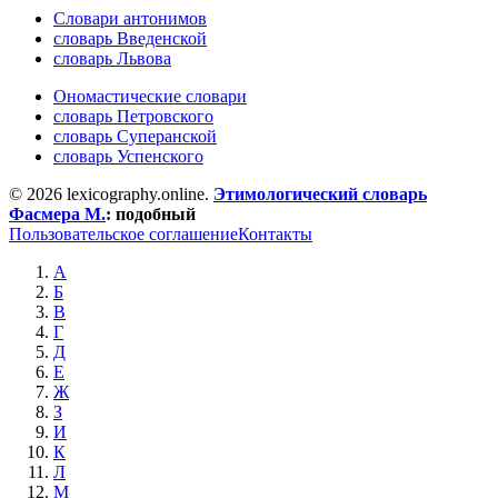
Словари антонимов
словарь Введенской
словарь Львова
Ономастические словари
словарь Петровского
словарь Суперанской
словарь Успенского
© 2026 lexicography.online.
Этимологический словарь
Фасмера М.
:
подобный
Пользовательское соглашение
Контакты
А
Б
В
Г
Д
Е
Ж
З
И
К
Л
М