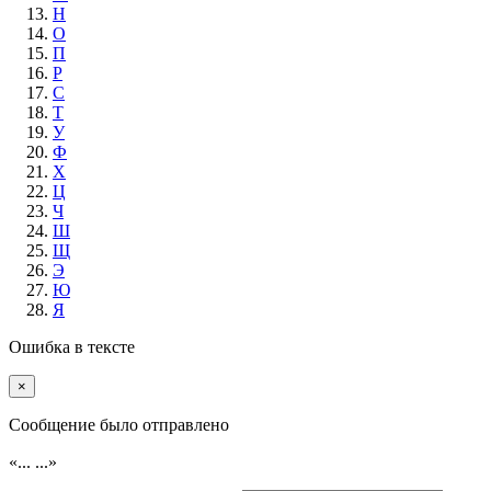
Н
О
П
Р
С
Т
У
Ф
Х
Ц
Ч
Ш
Щ
Э
Ю
Я
Ошибка в тексте
×
Cообщение было отправлено
«...
...»