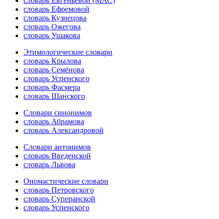
словарь Евгеньевой (МАС)
словарь Ефремовой
словарь Кузнецова
словарь Ожегова
словарь Ушакова
Этимологические словари
словарь Крылова
словарь Семёнова
словарь Успенского
словарь Фасмера
словарь Шанского
Словари синонимов
словарь Абрамова
словарь Александровой
Словари антонимов
словарь Введенской
словарь Львова
Ономастические словари
словарь Петровского
словарь Суперанской
словарь Успенского