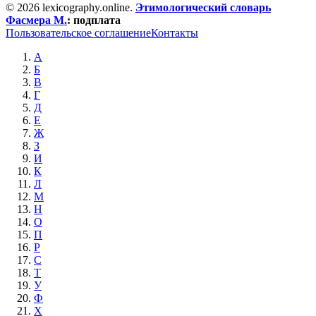
© 2026 lexicography.online.
Этимологический словарь
Фасмера М.
:
подплата
Пользовательское соглашение
Контакты
А
Б
В
Г
Д
Е
Ж
З
И
К
Л
М
Н
О
П
Р
С
Т
У
Ф
Х