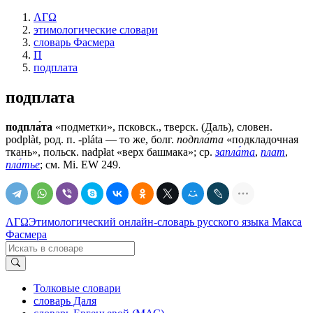
ΛΓΩ
этимологические словари
словарь Фасмера
П
подплата
подплата
подпла́та
«подметки», псковск., тверск. (Даль), словен.
podplàt, род. п. -pláta — то же, болг.
подпла́та
«подкладочная
ткань», польск. nаdрłаt «верх башмака»; ср.
запла́та
,
плат
,
пла́тье
; см. Мi. ЕW 249.
ΛΓΩ
Этимологический онлайн-словарь русского языка Макса
Фасмера
Толковые словари
словарь Даля