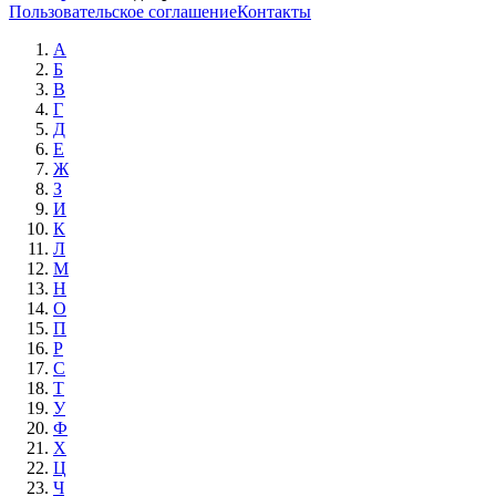
Пользовательское соглашение
Контакты
А
Б
В
Г
Д
Е
Ж
З
И
К
Л
М
Н
О
П
Р
С
Т
У
Ф
Х
Ц
Ч