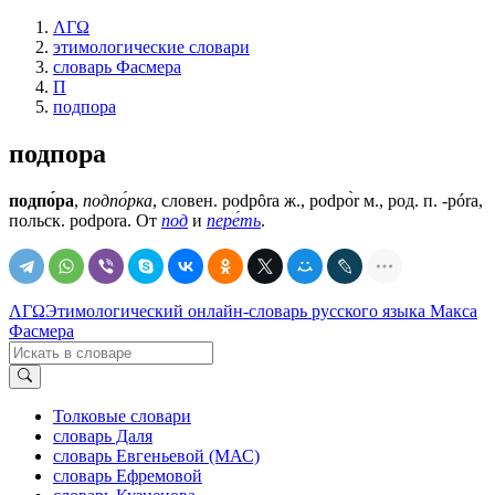
ΛΓΩ
этимологические словари
словарь Фасмера
П
подпора
подпора
подпо́ра
,
подпо́рка
, словен. роdрȏrа ж., роdро̀r м., род. п. -рórа,
польск. роdроrа. От
под
и
пере́ть
.
ΛΓΩ
Этимологический онлайн-словарь русского языка Макса
Фасмера
Толковые словари
словарь Даля
словарь Евгеньевой (МАС)
словарь Ефремовой