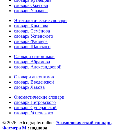
словарь Кузнецова
словарь Ожегова
словарь Ушакова
Этимологические словари
словарь Крылова
словарь Семёнова
словарь Успенского
словарь Фасмера
словарь Шанского
Словари синонимов
словарь Абрамова
словарь Александровой
Словари антонимов
словарь Введенской
словарь Львова
Ономастические словари
словарь Петровского
словарь Суперанской
словарь Успенского
© 2026 lexicography.online.
Этимологический словарь
Фасмера М.
:
подпора