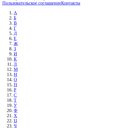
Пользовательское соглашение
Контакты
А
Б
В
Г
Д
Е
Ж
З
И
К
Л
М
Н
О
П
Р
С
Т
У
Ф
Х
Ц
Ч