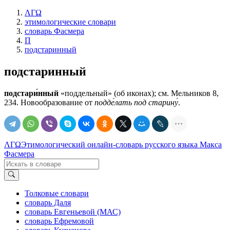
ΛΓΩ
этимологические словари
словарь Фасмера
П
подстаринный
подстаринный
подстари́нный
«поддельный» (об иконах); см. Мельников 8,
234. Новообразование от
подде́лать под старину́
.
ΛΓΩ
Этимологический онлайн-словарь русского языка Макса
Фасмера
Толковые словари
словарь Даля
словарь Евгеньевой (МАС)
словарь Ефремовой