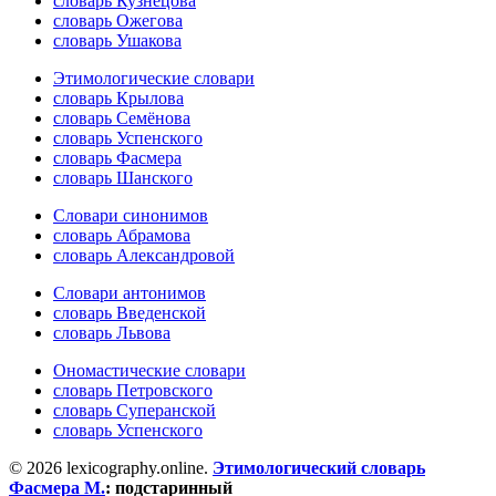
словарь Кузнецова
словарь Ожегова
словарь Ушакова
Этимологические словари
словарь Крылова
словарь Семёнова
словарь Успенского
словарь Фасмера
словарь Шанского
Словари синонимов
словарь Абрамова
словарь Александровой
Словари антонимов
словарь Введенской
словарь Львова
Ономастические словари
словарь Петровского
словарь Суперанской
словарь Успенского
© 2026 lexicography.online.
Этимологический словарь
Фасмера М.
:
подстаринный