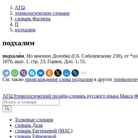
ΛΓΩ
этимологические словари
словарь Фасмера
П
подхалим
подхалим
подхали́м
. Но мнению Долобко (Сб. Соболевскому 230), от *хoli
1876, вып. 1, стр. 23; Горяев, Доп. 1, 51.
См. также
происхождение слова подхалим
в других
этимологич
ΛΓΩ
Этимологический онлайн-словарь русского языка Макса 
Толковые словари
словарь Даля
словарь Евгеньевой (МАС)
словарь Ефремовой