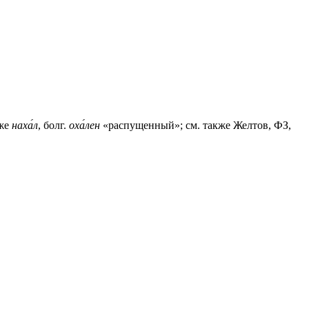
 же
наха́л
, болг.
оха́лен
«распущенный»; см. также Желтов, ФЗ,