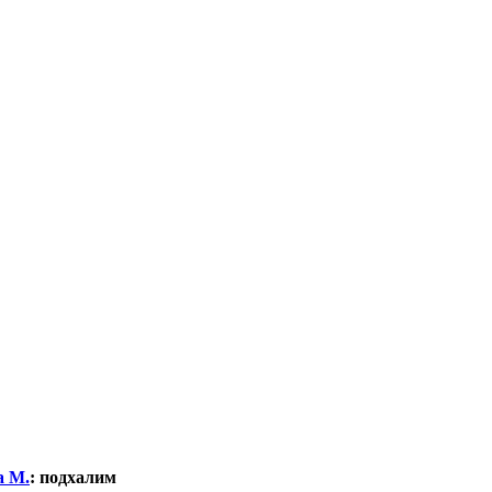
а М.
:
подхалим