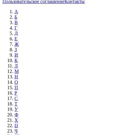
Пользовательское соглашение
Контакты
А
Б
В
Г
Д
Е
Ж
З
И
К
Л
М
Н
О
П
Р
С
Т
У
Ф
Х
Ц
Ч