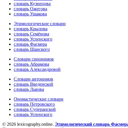
словарь Кузнецова
словарь Ожегова
словарь Ушакова
Этимологические словари
словарь Крылова
словарь Семёнова
словарь Успенского
словарь Фасмера
словарь Шанского
Словари синонимов
словарь Абрамова
словарь Александровой
Словари антонимов
словарь Введенской
словарь Львова
Ономастические словари
словарь Петровского
словарь Суперанской
словарь Успенского
© 2026 lexicography.online.
Этимологический словарь Фасмер