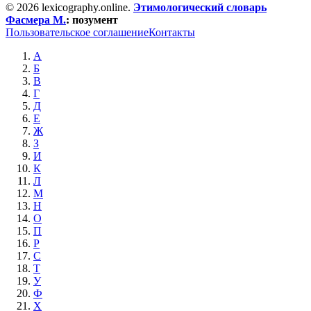
© 2026 lexicography.online.
Этимологический словарь
Фасмера М.
:
позумент
Пользовательское соглашение
Контакты
А
Б
В
Г
Д
Е
Ж
З
И
К
Л
М
Н
О
П
Р
С
Т
У
Ф
Х