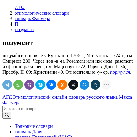
ΛΓΩ
этимологические словари
словарь Фасмера
П
позумент
позумент
позуме́нт
, впервые у Куракина, 1706 г., Уст. морск. 1724 г., см.
Смирнов 230. Через нов.-в.-н. Роsаmеnt или нж.-нем. раsеmеnt
из франц. passement; см. Маценауэр 272; Горяев, Доп. 1, 36;
Преобр. II, 89; Христиани 49. Относительно
-у-
ср.
портупе́я
.
ΛΓΩ
Этимологический онлайн-словарь русского языка Макса
Фасмера
Толковые словари
словарь Даля