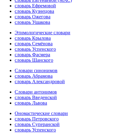
словарь Евгеньевой (МАС)
словарь Ефремовой
словарь Кузнецова
словарь Ожегова
словарь Ушакова
Этимологические словари
словарь Крылова
словарь Семёнова
словарь Успенского
словарь Фасмера
словарь Шанского
Словари синонимов
словарь Абрамова
словарь Александровой
Словари антонимов
словарь Введенской
словарь Львова
Ономастические словари
словарь Петровского
словарь Суперанской
словарь Успенского