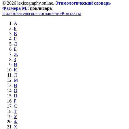
© 2026 lexicography.online.
Этимологический словарь
Фасмера М.
:
поклисарь
Пользовательское соглашение
Контакты
А
Б
В
Г
Д
Е
Ж
З
И
К
Л
М
Н
О
П
Р
С
Т
У
Ф
Х