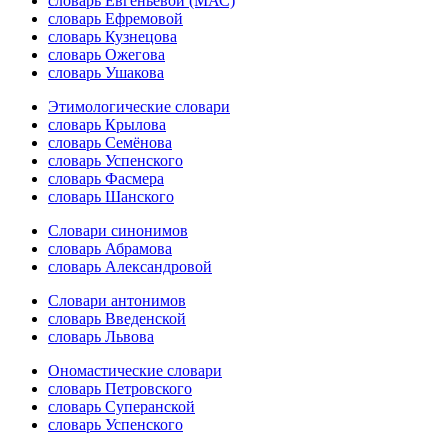
словарь Евгеньевой (МАС)
словарь Ефремовой
словарь Кузнецова
словарь Ожегова
словарь Ушакова
Этимологические словари
словарь Крылова
словарь Семёнова
словарь Успенского
словарь Фасмера
словарь Шанского
Словари синонимов
словарь Абрамова
словарь Александровой
Словари антонимов
словарь Введенской
словарь Львова
Ономастические словари
словарь Петровского
словарь Суперанской
словарь Успенского