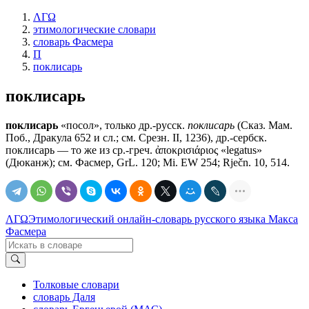
ΛΓΩ
этимологические словари
словарь Фасмера
П
поклисарь
поклисарь
поклисарь
«посол», только др.-русск.
поклисарь
(Сказ. Мам.
Поб., Дракула 652 и сл.; см. Срезн. II, 1236), др.-сербск.
поклисарь — то же из ср.-греч. ἀποκρισιάριος «legatus»
(Дюканж); см. Фасмер, GrL. 120; Мi. ЕW 254; Rječn. 10, 514.
ΛΓΩ
Этимологический онлайн-словарь русского языка Макса
Фасмера
Толковые словари
словарь Даля