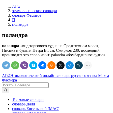
ΛΓΩ
этимологические словари
словарь Фасмера
П
поландра
поландра
поландра
«вид торгового судна на Средиземном море»,
Письма и бумаги Петра В.; см. Смирнов 230; последний
производит это слово из ит. palandra «бомбардирное судно».
ΛΓΩ
Этимологический онлайн-словарь русского языка Макса
Фасмера
Толковые словари
словарь Даля
словарь Евгеньевой (МАС)