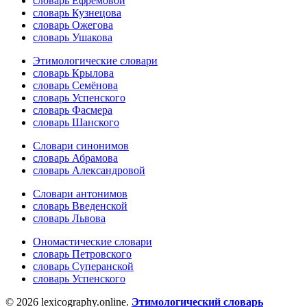
словарь Ефремовой
словарь Кузнецова
словарь Ожегова
словарь Ушакова
Этимологические словари
словарь Крылова
словарь Семёнова
словарь Успенского
словарь Фасмера
словарь Шанского
Словари синонимов
словарь Абрамова
словарь Александровой
Словари антонимов
словарь Введенской
словарь Львова
Ономастические словари
словарь Петровского
словарь Суперанской
словарь Успенского
© 2026 lexicography.online.
Этимологический словарь