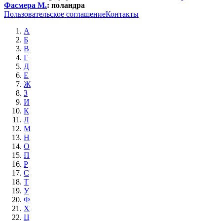
Фасмера М.
:
поландра
Пользовательское соглашение
Контакты
А
Б
В
Г
Д
Е
Ж
З
И
К
Л
М
Н
О
П
Р
С
Т
У
Ф
Х
Ц