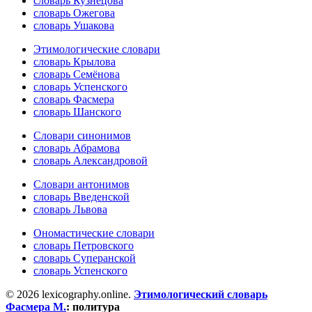
словарь Кузнецова
словарь Ожегова
словарь Ушакова
Этимологические словари
словарь Крылова
словарь Семёнова
словарь Успенского
словарь Фасмера
словарь Шанского
Словари синонимов
словарь Абрамова
словарь Александровой
Словари антонимов
словарь Введенской
словарь Львова
Ономастические словари
словарь Петровского
словарь Суперанской
словарь Успенского
© 2026 lexicography.online.
Этимологический словарь
Фасмера М.
:
политура