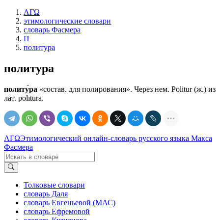
ΛΓΩ
этимологические словари
словарь Фасмера
П
политура
политура
политу́ра
«состав. для полирования». Через нем. Politur (ж.) из
лат. роlītūrа.
ΛΓΩ
Этимологический онлайн-словарь русского языка Макса
Фасмера
Толковые словари
словарь Даля
словарь Евгеньевой (МАС)
словарь Ефремовой