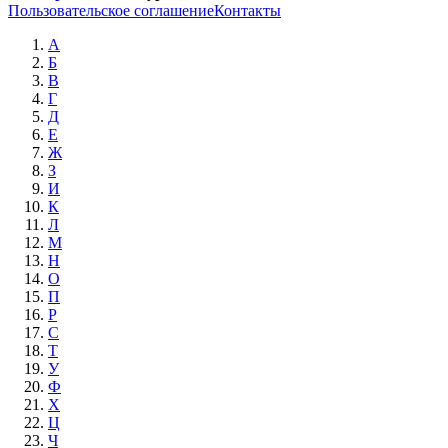
Пользовательское соглашение
Контакты
А
Б
В
Г
Д
Е
Ж
З
И
К
Л
М
Н
О
П
Р
С
Т
У
Ф
Х
Ц
Ч