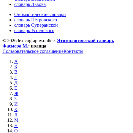
словарь Львова
Ономастические словари
словарь Петровского
словарь Суперанской
словарь Успенского
© 2026 lexicography.online.
Этимологический словарь
Фасмера М.
:
полица
Пользовательское соглашение
Контакты
А
Б
В
Г
Д
Е
Ж
З
И
К
Л
М
Н
О