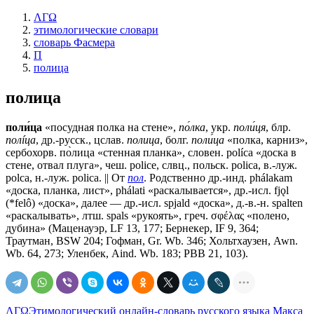
ΛΓΩ
этимологические словари
словарь Фасмера
П
полица
полица
поли́ца
«посудная полка на стене»,
по́лка
, укр.
поли́ця
, блр.
полíца
, др.-русск., цслав.
полица
, болг.
поли́ца
«полка, карниз»,
сербохорв. по̀лица «стенная планка», словен. роlíса «доска в
стене, отвал плуга», чеш. роliсе, слвц., польск. роliса, в.-луж.
роlса, н.-луж. роliса. || От
пол
. Родственно др.-инд. phálakam
«доска, планка, лист», phálati «раскалывается», др.-исл. fjǫl
(*felô) «доска», далее — др.-исл. spjald «доска», д.-в.-н. sраltеn
«раскалывать», лтш. sраls «рукоять», греч. σφέλας «полено,
дубина» (Маценауэр, LF 13, 177; Бернекер, IF 9, 364;
Траутман, ВSW 204; Гофман, Gr. Wb. 346; Хольтхаузен, Awn.
Wb. 64, 273; Уленбек, Aind. Wb. 183; РВВ 21, 103).
ΛΓΩ
Этимологический онлайн-словарь русского языка Макса