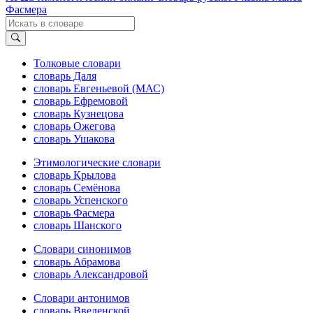
Фасмера
Толковые словари
словарь Даля
словарь Евгеньевой (МАС)
словарь Ефремовой
словарь Кузнецова
словарь Ожегова
словарь Ушакова
Этимологические словари
словарь Крылова
словарь Семёнова
словарь Успенского
словарь Фасмера
словарь Шанского
Словари синонимов
словарь Абрамова
словарь Александровой
Словари антонимов
словарь Введенской