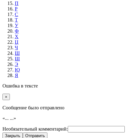
П
Р
С
Т
У
Ф
Х
Ц
Ч
Ш
Щ
Э
Ю
Я
Ошибка в тексте
×
Cообщение было отправлено
«...
...»
Необязательный комментарий:
Закрыть
Отправить