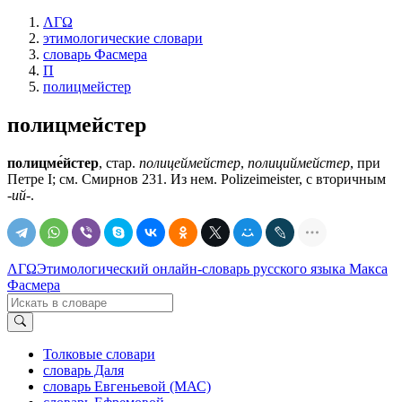
ΛΓΩ
этимологические словари
словарь Фасмера
П
полицмейстер
полицмейстер
полицме́йстер
, стар.
полицеймейстер
,
полициймейстер
, при
Петре I; см. Смирнов 231. Из нем. Polizeimeister, с вторичным
-ий-
.
ΛΓΩ
Этимологический онлайн-словарь русского языка Макса
Фасмера
Толковые словари
словарь Даля
словарь Евгеньевой (МАС)