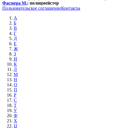
Фасмера М.
:
полицмейстер
Пользовательское соглашение
Контакты
А
Б
В
Г
Д
Е
Ж
З
И
К
Л
М
Н
О
П
Р
С
Т
У
Ф
Х
Ц