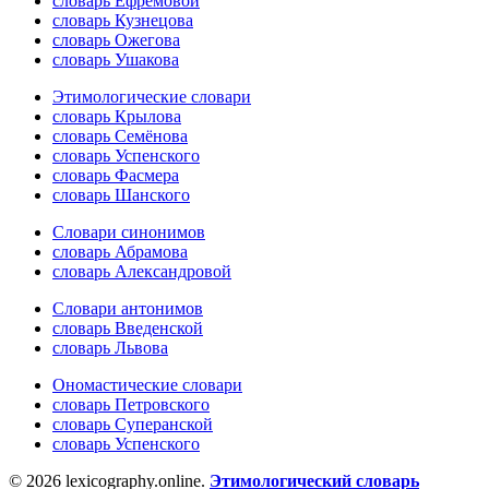
словарь Ефремовой
словарь Кузнецова
словарь Ожегова
словарь Ушакова
Этимологические словари
словарь Крылова
словарь Семёнова
словарь Успенского
словарь Фасмера
словарь Шанского
Словари синонимов
словарь Абрамова
словарь Александровой
Словари антонимов
словарь Введенской
словарь Львова
Ономастические словари
словарь Петровского
словарь Суперанской
словарь Успенского
© 2026 lexicography.online.
Этимологический словарь