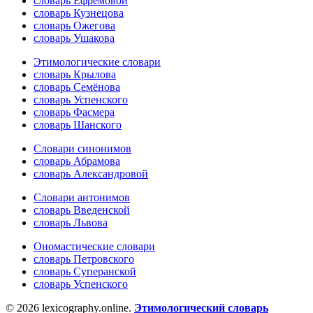
словарь Ефремовой
словарь Кузнецова
словарь Ожегова
словарь Ушакова
Этимологические словари
словарь Крылова
словарь Семёнова
словарь Успенского
словарь Фасмера
словарь Шанского
Словари синонимов
словарь Абрамова
словарь Александровой
Словари антонимов
словарь Введенской
словарь Львова
Ономастические словари
словарь Петровского
словарь Суперанской
словарь Успенского
© 2026 lexicography.online.
Этимологический словарь