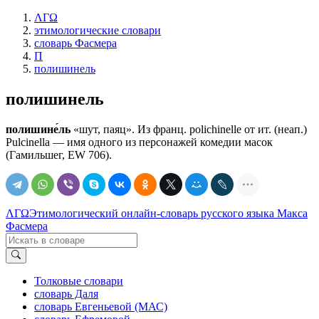
ΛΓΩ
этимологические словари
словарь Фасмера
П
полишинель
полишинель
полишине́ль
«шут, паяц». Из франц. polichinelle от ит. (неап.)
Pulcinella — имя одного из персонажей комедии масок
(Гамильшег, ЕW 706).
ΛΓΩ
Этимологический онлайн-словарь русского языка Макса
Фасмера
Толковые словари
словарь Даля
словарь Евгеньевой (МАС)