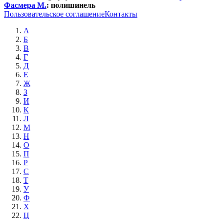
Фасмера М.
:
полишинель
Пользовательское соглашение
Контакты
А
Б
В
Г
Д
Е
Ж
З
И
К
Л
М
Н
О
П
Р
С
Т
У
Ф
Х
Ц