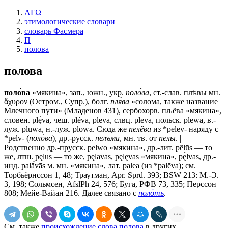
ΛΓΩ
этимологические словари
словарь Фасмера
П
полова
полова
поло́ва
«мякина», зап., южн., укр.
поло́ва
, ст.-слав.
плѣвы
мн.
ἄχυρον (Остром., Супр.), болг.
пля́ва
«солома, также название
Млечного пути» (Младенов 431), сербохорв. пљȅва «мякина»,
словен. plẹ́va, чеш. pléva, рlеvа, слвц. рlеvа, польск. рlеwа, в.-
луж. pluwa, н.-луж. рlоwа. Сюда же
пелёва
из *реlеv- наряду с
*реlv- (
поло́ва
), др.-русск.
пелъми
, мн. тв. от
пелы
. ||
Родственно др.-прусск. реlwо «мякина», др.-лит. pẽlūs — то
же, лтш. pęlus — то же, pęlavas, pęlęvas «мякина», pę̀lvas, др.-
инд. раlā́vās м. мн. «мякина», лат. раlеа (из *раlēvа); см.
Торбьёрнссон 1, 48; Траутман, Арr. Sprd. 393; ВSW 213: М.-Э.
3, 198; Сольмсен, AfslPh 24, 576; Буга, РФВ 73, 335; Перссон
808; Мейе-Вайан 216. Далее связано с
поло́ть
.
См. также
происхождение слова полова
в других