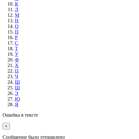
К
Л
М
Н
О
П
Р
С
Т
У
Ф
Х
Ц
Ч
Ш
Щ
Э
Ю
Я
Ошибка в тексте
×
Cообщение было отправлено