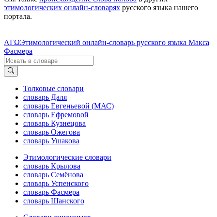
этимологических онлайн-словарях
русского языка нашего
портала.
ΛΓΩ
Этимологический онлайн-словарь русского языка Макса
Фасмера
Толковые словари
словарь Даля
словарь Евгеньевой (МАС)
словарь Ефремовой
словарь Кузнецова
словарь Ожегова
словарь Ушакова
Этимологические словари
словарь Крылова
словарь Семёнова
словарь Успенского
словарь Фасмера
словарь Шанского