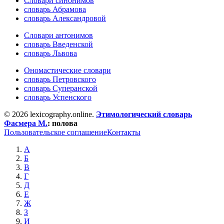
Словари синонимов
словарь Абрамова
словарь Александровой
Словари антонимов
словарь Введенской
словарь Львова
Ономастические словари
словарь Петровского
словарь Суперанской
словарь Успенского
© 2026 lexicography.online.
Этимологический словарь
Фасмера М.
:
полова
Пользовательское соглашение
Контакты
А
Б
В
Г
Д
Е
Ж
З
И