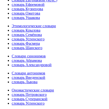
словарь Евгеньевой (МАС)
словарь Ефремовой
словарь Кузнецова
словарь Ожегова
словарь Ушакова
Этимологические словари
словарь Крылова
словарь Семёнова
словарь Успенского
словарь Фасмера
словарь Шанского
Словари синонимов
словарь Абрамова
словарь Александровой
Словари антонимов
словарь Введенской
словарь Львова
Ономастические словари
словарь Петровского
словарь Суперанской
словарь Успенского