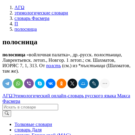
ΛΓΩ
этимологические словари
словарь Фасмера
П
полосница
полосница
полосница
«войлочная палатка», др.-русск.
полостьница
,
Лаврентьевск. летоп., Новгор. 1 летоп.; см. Шахматов,
ИОРЯС 7, 1, 313. От
полсть
(см.) из *
пълстьница
(Шахматов,
там же).
ΛΓΩ
Этимологический онлайн-словарь русского языка Макса
Фасмера
Толковые словари
словарь Даля