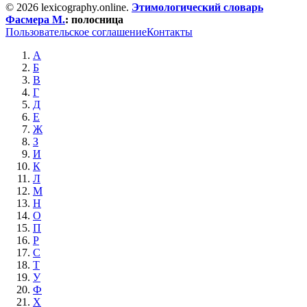
© 2026 lexicography.online.
Этимологический словарь
Фасмера М.
:
полосница
Пользовательское соглашение
Контакты
А
Б
В
Г
Д
Е
Ж
З
И
К
Л
М
Н
О
П
Р
С
Т
У
Ф
Х