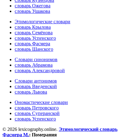
словарь Кузнецова
словарь Ожегова
словарь Ушакова
Этимологические словари
словарь Крылова
словарь Семёнова
словарь Успенского
словарь Фасмера
словарь Шанского
Словари синонимов
словарь Абрамова
словарь Александровой
Словари антонимов
словарь Введенской
словарь Львова
Ономастические словари
словарь Петровского
словарь Суперанской
словарь Успенского
© 2026 lexicography.online.
Этимологический словарь
Фасмера М.
:
Померания