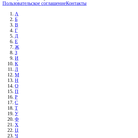
Пользовательское соглашение
Контакты
А
Б
В
Г
Д
Е
Ж
З
И
К
Л
М
Н
О
П
Р
С
Т
У
Ф
Х
Ц
Ч