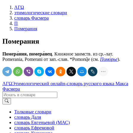
ΛΓΩ
этимологические словари
словарь Фасмера
П
Померания
Померания
Помера́ния, помера́нец
. Книжное заимств. из ср.-лат.
Роmеrаniа, Роmеrаni от зап.-слав. *Роmоrь̂jе (см.
Помо́рье
).
ΛΓΩ
Этимологический онлайн-словарь русского языка Макса
Фасмера
Толковые словари
словарь Даля
словарь Евгеньевой (МАС)
словарь Ефремовой