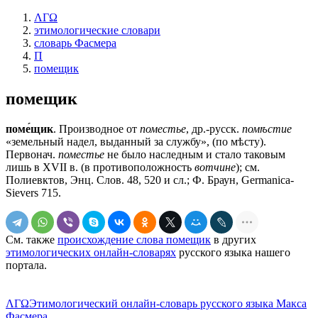
ΛΓΩ
этимологические словари
словарь Фасмера
П
помещик
помещик
поме́щик
. Производное от
поместье
, др.-русск.
помѣстие
«земельный надел, выданный за службу», (по мѣсту).
Первонач.
поместье
не было наследным и стало таковым
лишь в XVII в. (в противоположность
вотчине
); см.
Полиевктов, Энц. Слов. 48, 520 и сл.; Ф. Браун, Germanica-
Sievers 715.
См. также
происхождение слова помещик
в других
этимологических онлайн-словарях
русского языка нашего
портала.
ΛΓΩ
Этимологический онлайн-словарь русского языка Макса
Фасмера