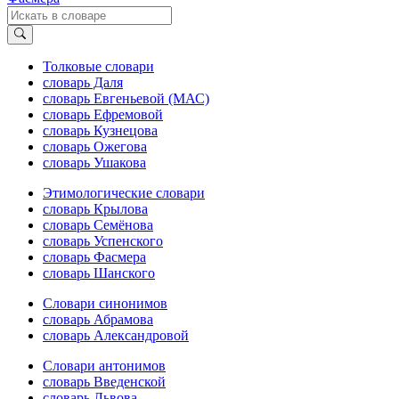
Толковые словари
словарь Даля
словарь Евгеньевой (МАС)
словарь Ефремовой
словарь Кузнецова
словарь Ожегова
словарь Ушакова
Этимологические словари
словарь Крылова
словарь Семёнова
словарь Успенского
словарь Фасмера
словарь Шанского
Словари синонимов
словарь Абрамова
словарь Александровой
Словари антонимов
словарь Введенской
словарь Львова