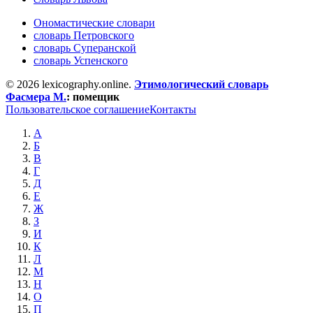
Ономастические словари
словарь Петровского
словарь Суперанской
словарь Успенского
© 2026 lexicography.online.
Этимологический словарь
Фасмера М.
:
помещик
Пользовательское соглашение
Контакты
А
Б
В
Г
Д
Е
Ж
З
И
К
Л
М
Н
О
П