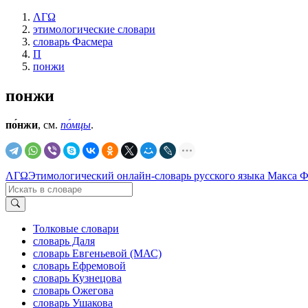
ΛΓΩ
этимологические словари
словарь Фасмера
П
понжи
понжи
по́нжи
, см.
по́мцы
.
ΛΓΩ
Этимологический онлайн-словарь русского языка Макса 
Толковые словари
словарь Даля
словарь Евгеньевой (МАС)
словарь Ефремовой
словарь Кузнецова
словарь Ожегова
словарь Ушакова