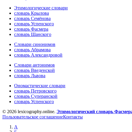
Этимологические словари
словарь Крылова
словарь Семёнова
словарь Успенского
словарь Фасмера
словарь Шанского
Словари синонимов
словарь Абрамова
словарь Александровой
Словари антонимов
словарь Введенской
словарь Львова
Ономастические словари
словарь Петровского
словарь Суперанской
словарь Успенского
© 2026 lexicography.online.
Этимологический словарь Фасмер
Пользовательское соглашение
Контакты
А