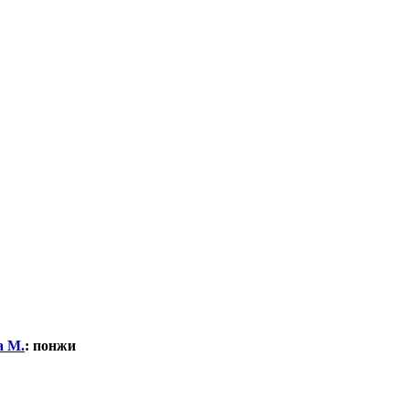
а М.
:
понжи