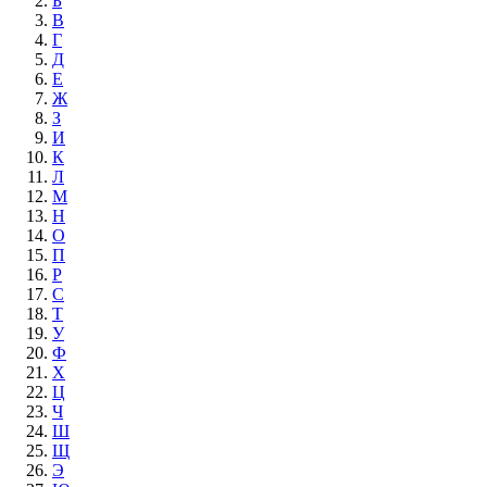
Б
В
Г
Д
Е
Ж
З
И
К
Л
М
Н
О
П
Р
С
Т
У
Ф
Х
Ц
Ч
Ш
Щ
Э