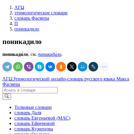
ΛΓΩ
этимологические словари
словарь Фасмера
П
поникадило
поникадило
поникади́ло
, см.
паникади́ло
.
ΛΓΩ
Этимологический онлайн-словарь русского языка Макса
Фасмера
Толковые словари
словарь Даля
словарь Евгеньевой (МАС)
словарь Ефремовой
словарь Кузнецова