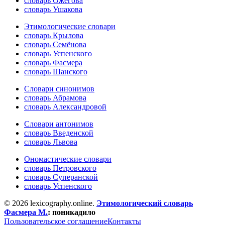
словарь Ожегова
словарь Ушакова
Этимологические словари
словарь Крылова
словарь Семёнова
словарь Успенского
словарь Фасмера
словарь Шанского
Словари синонимов
словарь Абрамова
словарь Александровой
Словари антонимов
словарь Введенской
словарь Львова
Ономастические словари
словарь Петровского
словарь Суперанской
словарь Успенского
© 2026 lexicography.online.
Этимологический словарь
Фасмера М.
:
поникадило
Пользовательское соглашение
Контакты