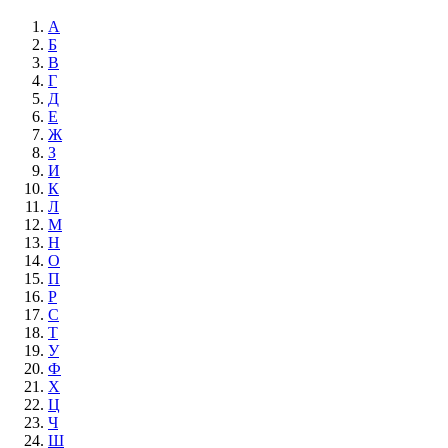
А
Б
В
Г
Д
Е
Ж
З
И
К
Л
М
Н
О
П
Р
С
Т
У
Ф
Х
Ц
Ч
Ш