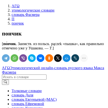
ΛΓΩ
этимологические словари
словарь Фасмера
П
пончик
пончик
[
по́нчик
. Заимств. из польск. pączek «пышка», как правильно
отмечено уже у Ушакова. —
Т
.]
ΛΓΩ
Этимологический онлайн-словарь русского языка Макса
Фасмера
Толковые словари
словарь Даля
словарь Евгеньевой (МАС)
словарь Ефремовой