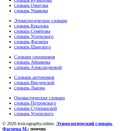
словарь Кузнецова
словарь Ожегова
словарь Ушакова
Этимологические словари
словарь Крылова
словарь Семёнова
словарь Успенского
словарь Фасмера
словарь Шанского
Словари синонимов
словарь Абрамова
словарь Александровой
Словари антонимов
словарь Введенской
словарь Львова
Ономастические словари
словарь Петровского
словарь Суперанской
словарь Успенского
© 2026 lexicography.online.
Этимологический словарь
Фасмера М.
:
пончик