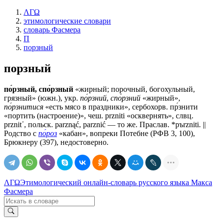
ΛΓΩ
этимологические словари
словарь Фасмера
П
порзный
порзный
по́рзный, спо́рзный
«жирный; порочный, богохульный,
грязный» (южн.), укр.
по́рзний
,
спо́рзний
«жирный»,
по́рзнитися
«есть мясо в праздники», сербохорв. пр́знити
«портить (настроение)», чеш. przniti «осквернять», слвц.
рrznit᾽, польск. parznąć, parznić — то же. Праслав. *pъrzniti. ||
Родство с
по́роз
«кабан», вопреки Потебне (РФВ 3, 100),
Брюкнеру (397), недостоверно.
ΛΓΩ
Этимологический онлайн-словарь русского языка Макса
Фасмера