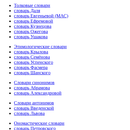
Толковые словари
словарь Даля
словарь Евгеньевой (МАС)
словарь Ефремовой
словарь Кузнецова
словарь Ожегова
словарь Ушакова
Этимологические словари
словарь Крылова
словарь Семёнова
словарь Успенского
словарь Фасмера
словарь Шанского
Словари синонимов
словарь Абрамова
словарь Александровой
Словари антонимов
словарь Введенской
словарь Львова
Ономастические словари
словарь Петровского