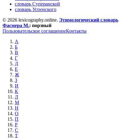
словарь Суперанской
словарь Успенского
© 2026 lexicography.online.
Этимологический словарь
Фасмера М.
:
порзный
Пользовательское соглашение
Контакты
А
Б
В
Г
Д
Е
Ж
З
И
К
Л
М
Н
О
П
Р
С
Т