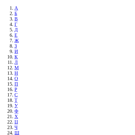
А
Б
В
Г
Д
Е
Ж
З
И
К
Л
М
Н
О
П
Р
С
Т
У
Ф
Х
Ц
Ч
Ш