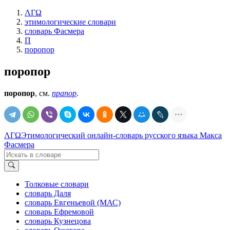
ΛΓΩ
этимологические словари
словарь Фасмера
П
поропор
поропор
поропор
, см.
прапор
.
ΛΓΩ
Этимологический онлайн-словарь русского языка Макса
Фасмера
Толковые словари
словарь Даля
словарь Евгеньевой (МАС)
словарь Ефремовой
словарь Кузнецова