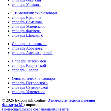
словарь Ожегова
словарь Ушакова
Этимологические словари
словарь Крылова
словарь Семёнова
словарь Успенского
словарь Фасмера
словарь Шанского
Словари синонимов
словарь Абрамова
словарь Александровой
Словари антонимов
словарь Введенской
словарь Львова
Ономастические словари
словарь Петровского
словарь Суперанской
словарь Успенского
© 2026 lexicography.online.
Этимологический словарь
Фасмера М.
:
поропор
Пользовательское соглашение
Контакты