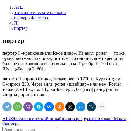
ΛΓΩ
этимологические словари
словарь Фасмера
П
портер
портер
по́ртер
I «крепкое английское пиво». Из англ. роrtеr — то же,
буквально «носильщик», потому что оно по своей крепости
больше подходило для грузчиков; см. Преобр. II, 109 и сл.;
Шульц-Баслер 2, 601.
портер
II «привратник», только около 1700 г., Куракин; см.
Смирнов 233. Через англ. роrtеr «швейцар» или нем. Роrtiеr —
то же (XVIII в.; см. Шульц-Баслер 2, 601) из франц. роrtiеr
«портье, привратник».
ΛΓΩ
Этимологический онлайн-словарь русского языка Макса
Фасмера