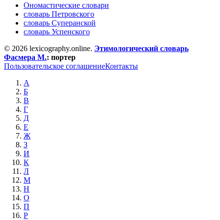
Ономастические словари
словарь Петровского
словарь Суперанской
словарь Успенского
© 2026 lexicography.online.
Этимологический словарь
Фасмера М.
:
портер
Пользовательское соглашение
Контакты
А
Б
В
Г
Д
Е
Ж
З
И
К
Л
М
Н
О
П
Р