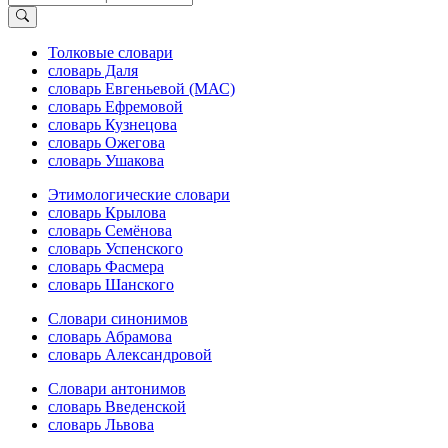
Толковые словари
словарь Даля
словарь Евгеньевой (МАС)
словарь Ефремовой
словарь Кузнецова
словарь Ожегова
словарь Ушакова
Этимологические словари
словарь Крылова
словарь Семёнова
словарь Успенского
словарь Фасмера
словарь Шанского
Словари синонимов
словарь Абрамова
словарь Александровой
Словари антонимов
словарь Введенской
словарь Львова