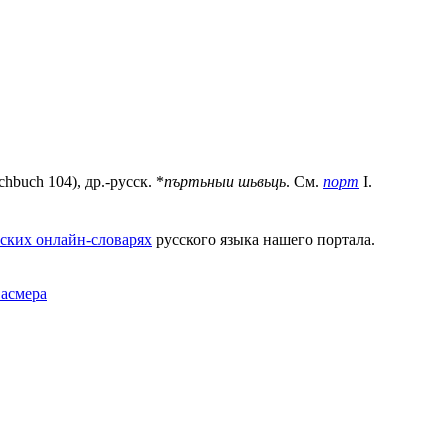
hbuch 104), др.-русск. *
пъртьныи шьвьць
. См.
порт
I.
ских онлайн-словарях
русского языка нашего портала.
Фасмера