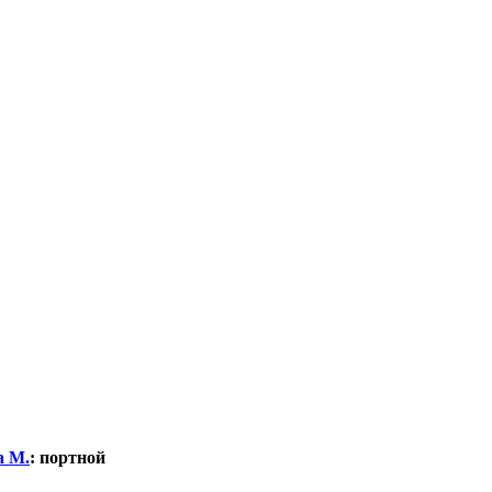
а М.
:
портной