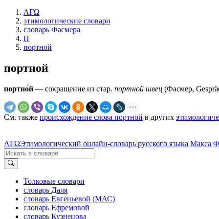
ΛΓΩ
этимологические словари
словарь Фасмера
П
портной
портной
портно́й
— сокращение из стар.
портной швец
(Фасмер, Gespräc
См. также
происхождение слова портной
в других
этимологиче
ΛΓΩ
Этимологический онлайн-словарь русского языка Макса 
Толковые словари
словарь Даля
словарь Евгеньевой (МАС)
словарь Ефремовой
словарь Кузнецова