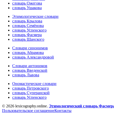
словарь Ожегова
словарь Ушакова
Этимологические словари
словарь Крылова
словарь Семёнова
словарь Успенского
словарь Фасмера
словарь Шанского
Словари синонимов
словарь Абрамова
словарь Александровой
Словари антонимов
словарь Введенской
словарь Львова
Ономастические словари
словарь Петровского
словарь Суперанской
словарь Успенского
© 2026 lexicography.online.
Этимологический словарь Фасмер
Пользовательское соглашение
Контакты