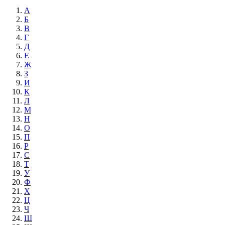
А
Б
В
Г
Д
Е
Ж
З
И
К
Л
М
Н
О
П
Р
С
Т
У
Ф
Х
Ц
Ч
Ш