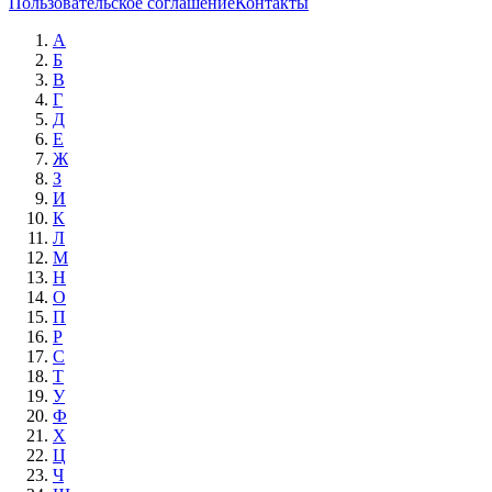
Пользовательское соглашение
Контакты
А
Б
В
Г
Д
Е
Ж
З
И
К
Л
М
Н
О
П
Р
С
Т
У
Ф
Х
Ц
Ч