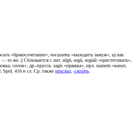
осагъ
«бракосочетание»,
посагати
«выходить замуж», цслав.
 то же. || Сближается с лит. sègti, segù, segiaũ «пристегивать»,
тежка, силок», др.-прусск. sagis «пряжка», ирл. suanem «канат,
 Sprd. 416 и сл. Ср. также
прися́га
,
-сяга́ть
.