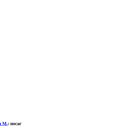
а М.
:
посаг