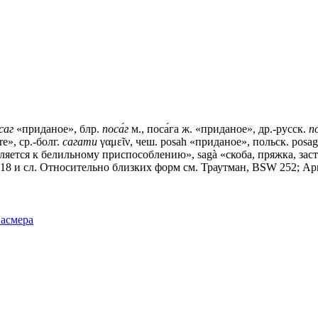
́саг
«приданое», блр.
поса́г
м., поса́га ж. «приданое», др.-русск.
п
e», ср.-болг.
сагати
γαμεῖν, чеш. роsаh «приданое», польск. роsаg —
репляется к белильному приспособлению», sagà «скоба, пряжка, зас
318 и сл. Относительно близких форм см. Траутман, ВSW 252; Арr.
Фасмера