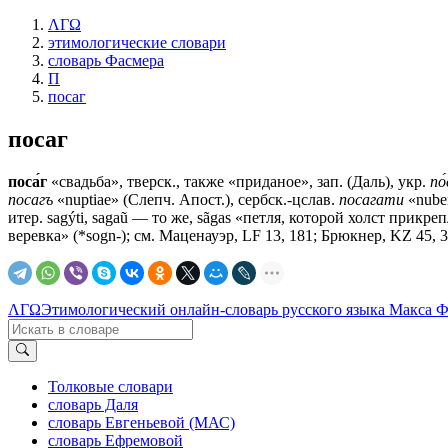
ΛΓΩ
этимологические словари
словарь Фасмера
П
посаг
посаг
поса́г
«свадьба», тверск., также «приданое», зап. (Даль), укр.
по
посагъ
«nuptiae» (Слепч. Апост.), сербск.-цслав.
посагати
«nuber
итер. sagýti, sagaũ — то же, sãgas «петля, которой холст прик
веревка» (*sogn-); см. Маценауэр, LF 13, 181; Брюкнер, KZ 45, 
ΛΓΩ
Этимологический онлайн-словарь русского языка Макса 
Толковые словари
словарь Даля
словарь Евгеньевой (МАС)
словарь Ефремовой