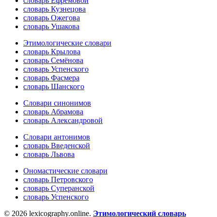
словарь Ефремовой
словарь Кузнецова
словарь Ожегова
словарь Ушакова
Этимологические словари
словарь Крылова
словарь Семёнова
словарь Успенского
словарь Фасмера
словарь Шанского
Словари синонимов
словарь Абрамова
словарь Александровой
Словари антонимов
словарь Введенской
словарь Львова
Ономастические словари
словарь Петровского
словарь Суперанской
словарь Успенского
© 2026 lexicography.online.
Этимологический словарь