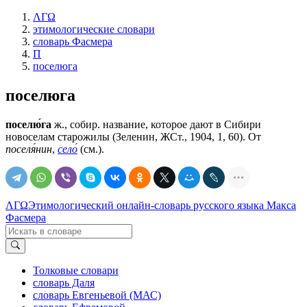
ΛΓΩ
этимологические словари
словарь Фасмера
П
поселюга
поселюга
поселю́га
ж., собир. название, которое дают в Сибири
новоселам старожилы (Зеленин, ЖСт., 1904, 1, 60). От
поселя́нин
,
село́
(см.).
ΛΓΩ
Этимологический онлайн-словарь русского языка Макса
Фасмера
Толковые словари
словарь Даля
словарь Евгеньевой (МАС)