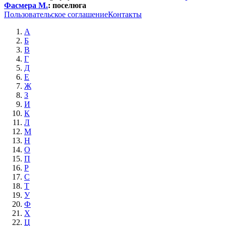
Фасмера М.
:
поселюга
Пользовательское соглашение
Контакты
А
Б
В
Г
Д
Е
Ж
З
И
К
Л
М
Н
О
П
Р
С
Т
У
Ф
Х
Ц