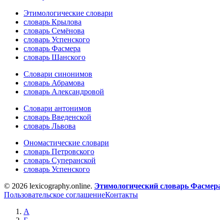
Этимологические словари
словарь Крылова
словарь Семёнова
словарь Успенского
словарь Фасмера
словарь Шанского
Словари синонимов
словарь Абрамова
словарь Александровой
Словари антонимов
словарь Введенской
словарь Львова
Ономастические словари
словарь Петровского
словарь Суперанской
словарь Успенского
© 2026 lexicography.online.
Этимологический словарь Фасмер
Пользовательское соглашение
Контакты
А