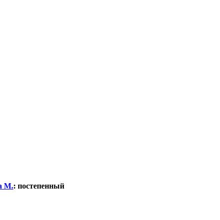
а М.
:
постепенный