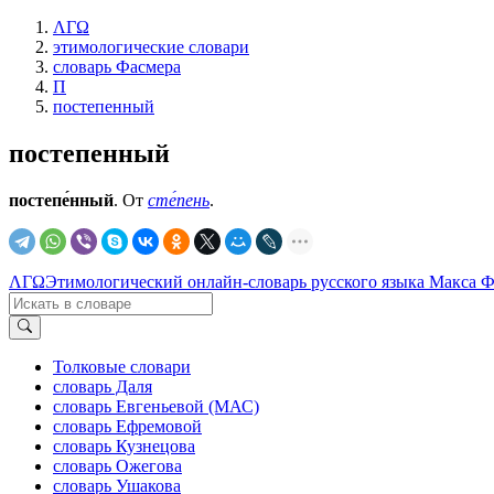
ΛΓΩ
этимологические словари
словарь Фасмера
П
постепенный
постепенный
постепе́нный
. От
сте́пень
.
ΛΓΩ
Этимологический онлайн-словарь русского языка Макса 
Толковые словари
словарь Даля
словарь Евгеньевой (МАС)
словарь Ефремовой
словарь Кузнецова
словарь Ожегова
словарь Ушакова