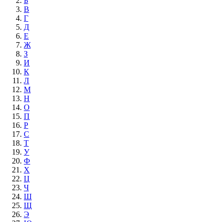
Б
В
Г
Д
Е
Ж
З
И
К
Л
М
Н
О
П
Р
С
Т
У
Ф
Х
Ц
Ч
Ш
Щ
Э