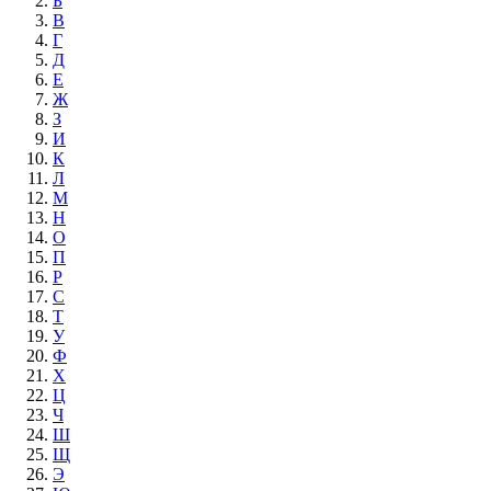
Б
В
Г
Д
Е
Ж
З
И
К
Л
М
Н
О
П
Р
С
Т
У
Ф
Х
Ц
Ч
Ш
Щ
Э