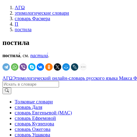
ΛΓΩ
этимологические словари
словарь Фасмера
П
постила
постила
постила́
, см.
пастила́
.
ΛΓΩ
Этимологический онлайн-словарь русского языка Макса 
Толковые словари
словарь Даля
словарь Евгеньевой (МАС)
словарь Ефремовой
словарь Кузнецова
словарь Ожегова
словарь Ушакова