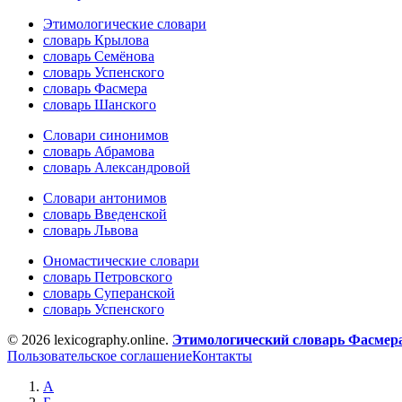
Этимологические словари
словарь Крылова
словарь Семёнова
словарь Успенского
словарь Фасмера
словарь Шанского
Словари синонимов
словарь Абрамова
словарь Александровой
Словари антонимов
словарь Введенской
словарь Львова
Ономастические словари
словарь Петровского
словарь Суперанской
словарь Успенского
© 2026 lexicography.online.
Этимологический словарь Фасмер
Пользовательское соглашение
Контакты
А