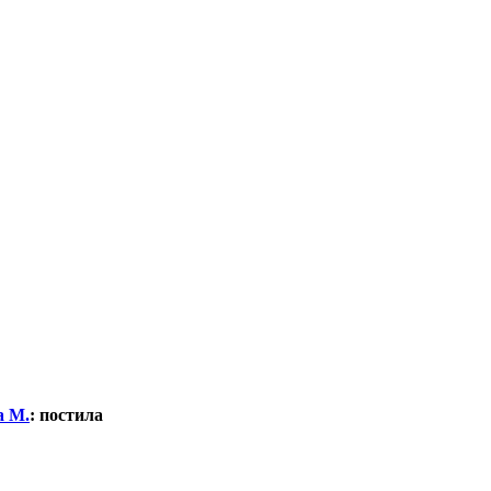
а М.
:
постила