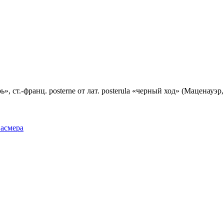
», ст.-франц. posterne от лат. posterula «черный ход» (Маценауэр
Фасмера