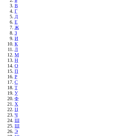
Б
В
Г
Д
Е
Ж
З
И
К
Л
М
Н
О
П
Р
С
Т
У
Ф
Х
Ц
Ч
Ш
Щ
Э