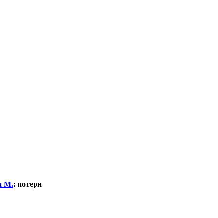
а М.
:
потерн