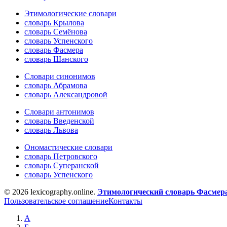
Этимологические словари
словарь Крылова
словарь Семёнова
словарь Успенского
словарь Фасмера
словарь Шанского
Словари синонимов
словарь Абрамова
словарь Александровой
Словари антонимов
словарь Введенской
словарь Львова
Ономастические словари
словарь Петровского
словарь Суперанской
словарь Успенского
© 2026 lexicography.online.
Этимологический словарь Фасмер
Пользовательское соглашение
Контакты
А