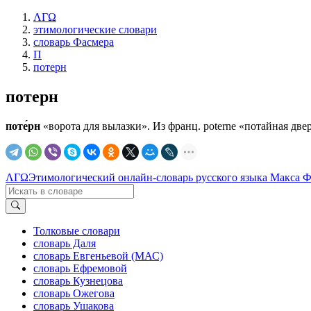
ΛΓΩ
этимологические словари
словарь Фасмера
П
потерн
потерн
поте́рн
«ворота для вылазки». Из франц. роtеrnе «потайная дверь
ΛΓΩ
Этимологический онлайн-словарь русского языка Макса 
Толковые словари
словарь Даля
словарь Евгеньевой (МАС)
словарь Ефремовой
словарь Кузнецова
словарь Ожегова
словарь Ушакова