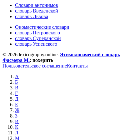
Словари антонимов
словарь Введенской
словарь Львова
Ономастические словари
словарь Петровского
словарь Суперанской
словарь Успенского
© 2026 lexicography.online.
Этимологический словарь
Фасмера М.
:
похерить
Пользовательское соглашение
Контакты
А
Б
В
Г
Д
Е
Ж
З
И
К
Л
М