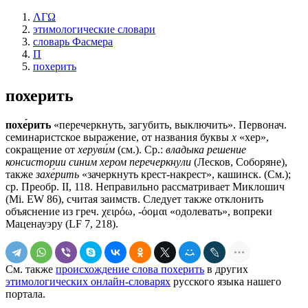
ΛΓΩ
этимологические словари
словарь Фасмера
П
похерить
похерить
похе́рить
«перечеркнуть, загубить, выключить». Первонач.
семинаристское выражение, от названия буквы
х
«хер»,
сокращение от
херуви́м
(см.). Ср.:
владыка решение
консистории синим хером перечеркнули
(Лесков, Соборяне),
также
захе́рить
«зачеркнуть крест-накрест», кашинск. (См.);
ср. Преобр. II, 118. Неправильно рассматривает Миклошич
(Мi. ЕW 86), считая заимств. Следует также отклонить
объяснение из греч. χειρόω, -όομαι «одолевать», вопреки
Маценауэру (LF 7, 218).
См. также
происхождение слова похерить
в других
этимологических онлайн-словарях
русского языка нашего
портала.