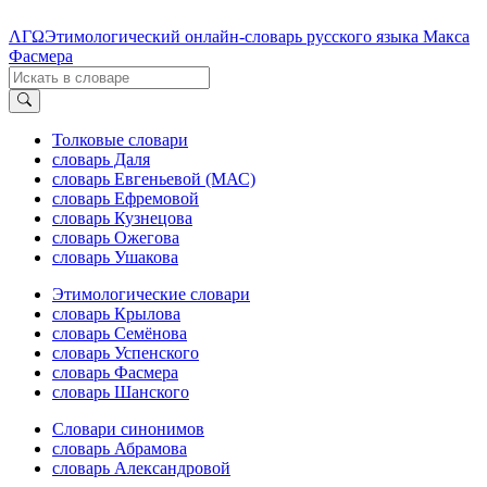
ΛΓΩ
Этимологический онлайн-словарь русского языка Макса
Фасмера
Толковые словари
словарь Даля
словарь Евгеньевой (МАС)
словарь Ефремовой
словарь Кузнецова
словарь Ожегова
словарь Ушакова
Этимологические словари
словарь Крылова
словарь Семёнова
словарь Успенского
словарь Фасмера
словарь Шанского
Словари синонимов
словарь Абрамова
словарь Александровой