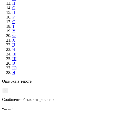
Н
О
П
Р
С
Т
У
Ф
Х
Ц
Ч
Ш
Щ
Э
Ю
Я
Ошибка в тексте
×
Cообщение было отправлено
«...
...»