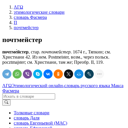
ΛΓΩ
этимологические словари
словарь Фасмера
П
почтмейстер
почтмейстер
почтме́йстер
, стар.
почтомейстер
. 1674 г., Тяпкин; см.
Христиани 42. Из нем. Postmeister, возм., через польск.
pocztmajster; см. Христиани, там же; Преобр. II, 119.
ΛΓΩ
Этимологический онлайн-словарь русского языка Макса
Фасмера
Толковые словари
словарь Даля
словарь Евгеньевой (МАС)