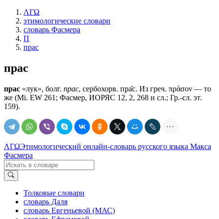
ΛΓΩ
этимологические словари
словарь Фасмера
П
прас
прас
прас
«лук», болг.
прас
, сербохорв. пра̏с. Из греч. πράσον — то
же (Мi. ЕW 261; Фасмер, ИОРЯС 12, 2, 268 и сл.; Гр.-сл. эт.
159).
ΛΓΩ
Этимологический онлайн-словарь русского языка Макса
Фасмера
Толковые словари
словарь Даля
словарь Евгеньевой (МАС)