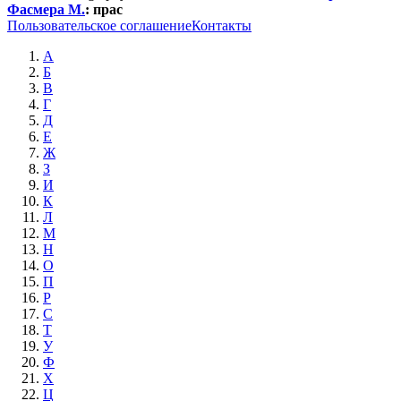
Фасмера М.
:
прас
Пользовательское соглашение
Контакты
А
Б
В
Г
Д
Е
Ж
З
И
К
Л
М
Н
О
П
Р
С
Т
У
Ф
Х
Ц