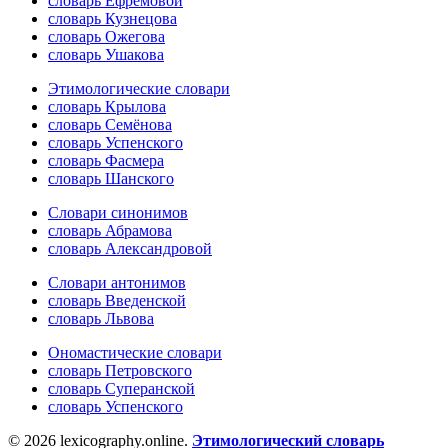
словарь Ефремовой
словарь Кузнецова
словарь Ожегова
словарь Ушакова
Этимологические словари
словарь Крылова
словарь Семёнова
словарь Успенского
словарь Фасмера
словарь Шанского
Словари синонимов
словарь Абрамова
словарь Александровой
Словари антонимов
словарь Введенской
словарь Львова
Ономастические словари
словарь Петровского
словарь Суперанской
словарь Успенского
© 2026 lexicography.online.
Этимологический словарь