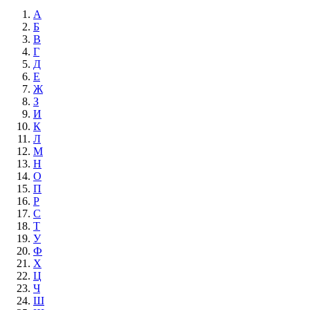
А
Б
В
Г
Д
Е
Ж
З
И
К
Л
М
Н
О
П
Р
С
Т
У
Ф
Х
Ц
Ч
Ш