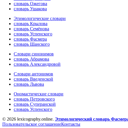
словарь Ожегова
словарь Ушакова
Этимологические словари
словарь Крылова
словарь Семёнова
словарь Успенского
словарь Фасмера
словарь Шанского
Словари синонимов
словарь Абрамова
словарь Александровой
Словари антонимов
словарь Введенской
словарь Львова
Ономастические словари
словарь Петровского
словарь Суперанской
словарь Успенского
© 2026 lexicography.online.
Этимологический словарь Фасмер
Пользовательское соглашение
Контакты