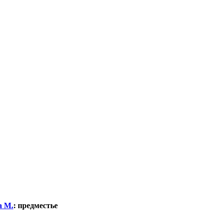
а М.
:
предместье