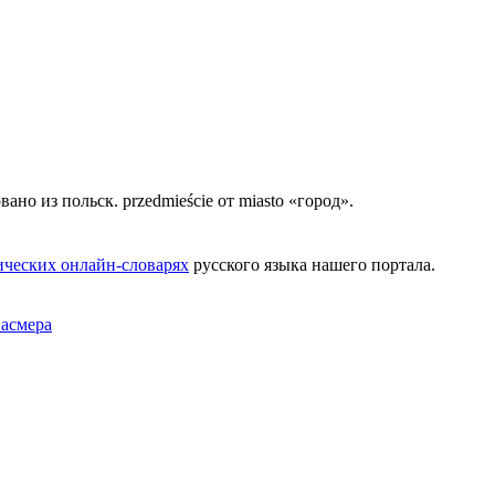
вано из польск. przedmieście от miasto «город».
ических онлайн-словарях
русского языка нашего портала.
Фасмера