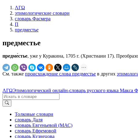
ΛΓΩ
этимологические словари
словарь Фасмера
П
предместье
предместье
предме́стье
, уже у Куракина, 1705 г. (Христиани 17). Преобразо
См. также
происхождение слова предместье
в других
этимолог
ΛΓΩ
Этимологический онлайн-словарь русского языка Макса 
Толковые словари
словарь Даля
словарь Евгеньевой (МАС)
словарь Ефремовой
словарь Кузнецова