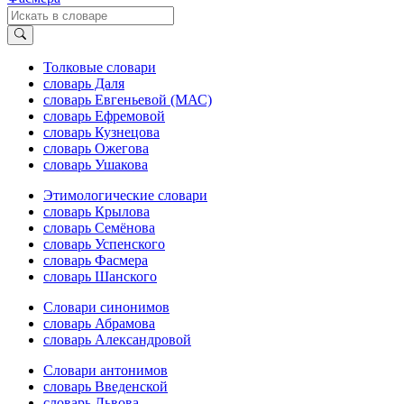
Толковые словари
словарь Даля
словарь Евгеньевой (МАС)
словарь Ефремовой
словарь Кузнецова
словарь Ожегова
словарь Ушакова
Этимологические словари
словарь Крылова
словарь Семёнова
словарь Успенского
словарь Фасмера
словарь Шанского
Словари синонимов
словарь Абрамова
словарь Александровой
Словари антонимов
словарь Введенской
словарь Львова