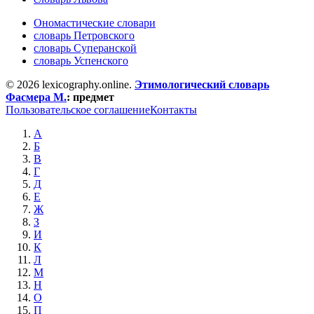
Ономастические словари
словарь Петровского
словарь Суперанской
словарь Успенского
© 2026 lexicography.online.
Этимологический словарь
Фасмера М.
:
предмет
Пользовательское соглашение
Контакты
А
Б
В
Г
Д
Е
Ж
З
И
К
Л
М
Н
О
П