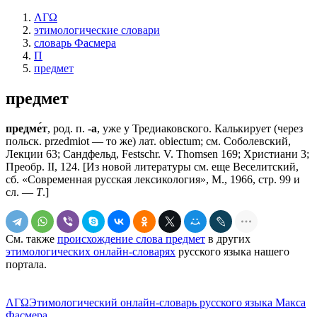
ΛΓΩ
этимологические словари
словарь Фасмера
П
предмет
предмет
предме́т
, род. п.
-а
, уже у Тредиаковского. Калькирует (через
польск. przedmiot — то же) лат. obiectum; см. Соболевский,
Лекции 63; Сандфельд, Festschr. V. Тhоmsеn 169; Христиани 3;
Преобр. II, 124. [Из новой литературы см. еще Веселитский,
сб. «Современная русская лексикология», М., 1966, стр. 99 и
сл. —
Т
.]
См. также
происхождение слова предмет
в других
этимологических онлайн-словарях
русского языка нашего
портала.
ΛΓΩ
Этимологический онлайн-словарь русского языка Макса
Фасмера