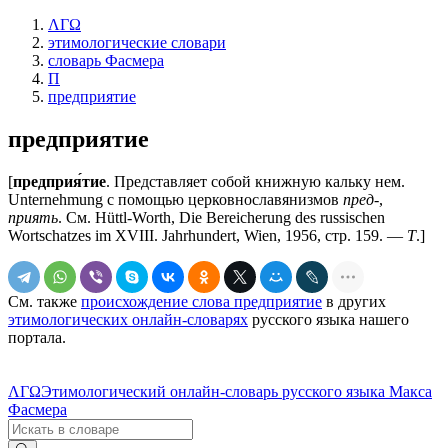
ΛΓΩ
этимологические словари
словарь Фасмера
П
предприятие
предприятие
[
предприя́тие
. Представляет собой книжную кальку нем.
Unternehmung с помощью церковнославянизмов
пред-
,
приять
. См. Hüttl-Worth, Diе Bereicherung dеs russischen
Wortschatzes im XVIII. Jahrhundert, Wien, 1956, стр. 159. —
Т
.]
См. также
происхождение слова предприятие
в других
этимологических онлайн-словарях
русского языка нашего
портала.
ΛΓΩ
Этимологический онлайн-словарь русского языка Макса
Фасмера