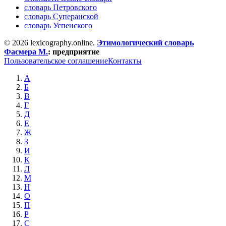
словарь Петровского
словарь Суперанской
словарь Успенского
© 2026 lexicography.online.
Этимологический словарь
Фасмера М.
:
предприятие
Пользовательское соглашение
Контакты
А
Б
В
Г
Д
Е
Ж
З
И
К
Л
М
Н
О
П
Р
С