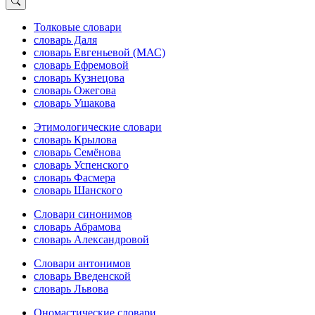
Толковые словари
словарь Даля
словарь Евгеньевой (МАС)
словарь Ефремовой
словарь Кузнецова
словарь Ожегова
словарь Ушакова
Этимологические словари
словарь Крылова
словарь Семёнова
словарь Успенского
словарь Фасмера
словарь Шанского
Словари синонимов
словарь Абрамова
словарь Александровой
Словари антонимов
словарь Введенской
словарь Львова
Ономастические словари