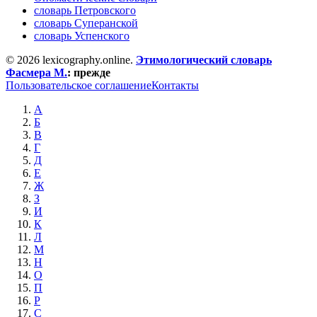
словарь Петровского
словарь Суперанской
словарь Успенского
© 2026 lexicography.online.
Этимологический словарь
Фасмера М.
:
прежде
Пользовательское соглашение
Контакты
А
Б
В
Г
Д
Е
Ж
З
И
К
Л
М
Н
О
П
Р
С