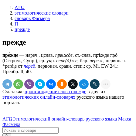
ΛΓΩ
этимологические словари
словарь Фасмера
П
прежде
прежде
пре́жде
— нареч., цслав.
прѣжде
, ст.-слав.
прѣжде
πρό
(Остром., Супр.), ср. укр.
пере(д)же
, блр.
переж
, первонач.
*perdi̯e от
пе́ред
, первонач. сравн. степ.; ср. Мi. ЕW 241;
Преобр. II, 40.
См. также
происхождение слова прежде
в других
этимологических онлайн-словарях
русского языка нашего
портала.
ΛΓΩ
Этимологический онлайн-словарь русского языка Макса
Фасмера