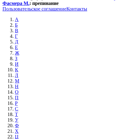
Фасмера М.
:
препинание
Пользовательское соглашение
Контакты
А
Б
В
Г
Д
Е
Ж
З
И
К
Л
М
Н
О
П
Р
С
Т
У
Ф
Х
Ц