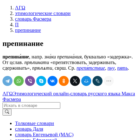
ΛΓΩ
этимологические словари
словарь Фасмера
П
препинание
препинание
препина́ние
, напр.
зна́ки препина́ния
, буквально «задержка».
От цслав.
прѣпинати
«препятствовать, задерживать,
сдерживать»,
прѣпѧти
, сврш. Ср.
препя́тствие
,
пну
,
пять
.
ΛΓΩ
Этимологический онлайн-словарь русского языка Макса
Фасмера
Толковые словари
словарь Даля
словарь Евгеньевой (МАС)