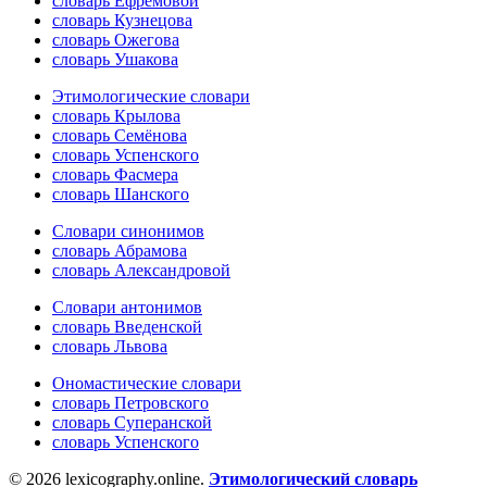
словарь Ефремовой
словарь Кузнецова
словарь Ожегова
словарь Ушакова
Этимологические словари
словарь Крылова
словарь Семёнова
словарь Успенского
словарь Фасмера
словарь Шанского
Словари синонимов
словарь Абрамова
словарь Александровой
Словари антонимов
словарь Введенской
словарь Львова
Ономастические словари
словарь Петровского
словарь Суперанской
словарь Успенского
© 2026 lexicography.online.
Этимологический словарь