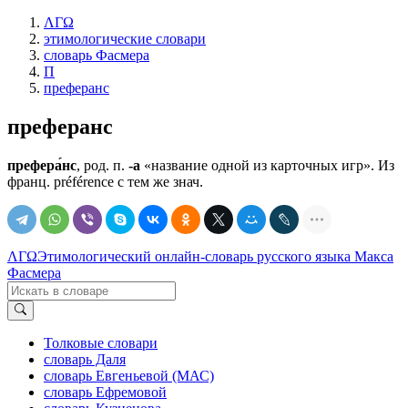
ΛΓΩ
этимологические словари
словарь Фасмера
П
преферанс
преферанс
префера́нс
, род. п.
-а
«название одной из карточных игр». Из
франц. préférence с тем же знач.
ΛΓΩ
Этимологический онлайн-словарь русского языка Макса
Фасмера
Толковые словари
словарь Даля
словарь Евгеньевой (МАС)
словарь Ефремовой