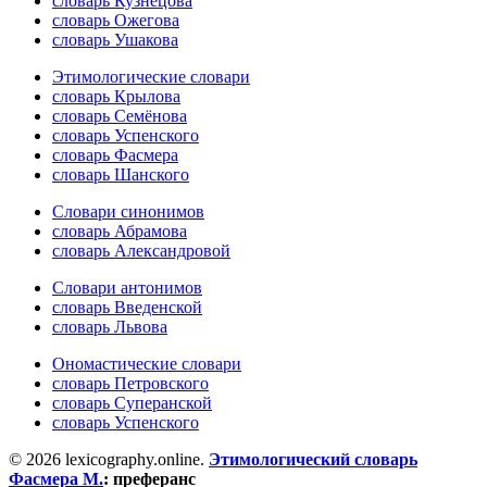
словарь Кузнецова
словарь Ожегова
словарь Ушакова
Этимологические словари
словарь Крылова
словарь Семёнова
словарь Успенского
словарь Фасмера
словарь Шанского
Словари синонимов
словарь Абрамова
словарь Александровой
Словари антонимов
словарь Введенской
словарь Львова
Ономастические словари
словарь Петровского
словарь Суперанской
словарь Успенского
© 2026 lexicography.online.
Этимологический словарь
Фасмера М.
:
преферанс