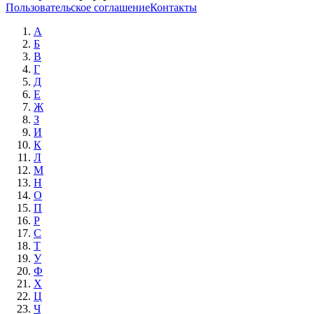
Пользовательское соглашение
Контакты
А
Б
В
Г
Д
Е
Ж
З
И
К
Л
М
Н
О
П
Р
С
Т
У
Ф
Х
Ц
Ч