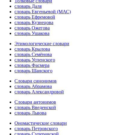
Толковые словари
словарь Даля
словарь Евгеньевой (МАС)
словарь Ефремовой
словарь Кузнецова
словарь Ожегова
словарь Ушакова
Этимологические словари
словарь Крылова
словарь Семёнова
словарь Успенского
словарь Фасмера
словарь Шанского
Словари синонимов
словарь Абрамова
словарь Александровой
Словари антонимов
словарь Введенской
словарь Львова
Ономастические словари
словарь Петровского
словарь Суперанской