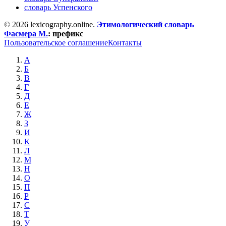
словарь Успенского
© 2026 lexicography.online.
Этимологический словарь
Фасмера М.
:
префикс
Пользовательское соглашение
Контакты
А
Б
В
Г
Д
Е
Ж
З
И
К
Л
М
Н
О
П
Р
С
Т
У