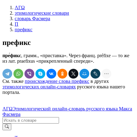
ΛΓΩ
этимологические словари
словарь Фасмера
П
префикс
префикс
пре́фикс
, грамм., «приставка». Через франц. préfiхe — то же
из лат. рrаеfiхus «прикрепленный спереди».
См. также
происхождение слова префикс
в других
этимологических онлайн-словарях
русского языка нашего
портала.
ΛΓΩ
Этимологический онлайн-словарь русского языка Макса
Фасмера