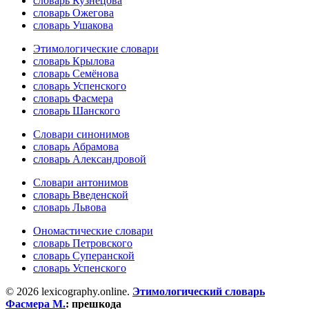
словарь Кузнецова
словарь Ожегова
словарь Ушакова
Этимологические словари
словарь Крылова
словарь Семёнова
словарь Успенского
словарь Фасмера
словарь Шанского
Словари синонимов
словарь Абрамова
словарь Александровой
Словари антонимов
словарь Введенской
словарь Львова
Ономастические словари
словарь Петровского
словарь Суперанской
словарь Успенского
© 2026 lexicography.online.
Этимологический словарь
Фасмера М.
:
прешкода