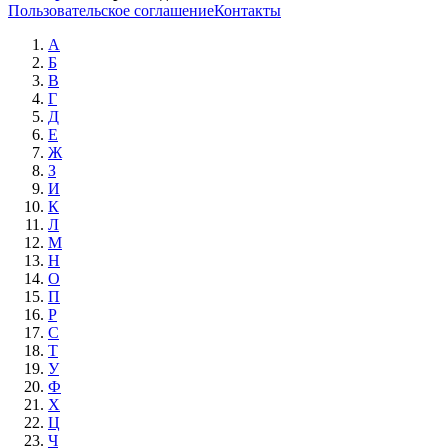
Пользовательское соглашение
Контакты
А
Б
В
Г
Д
Е
Ж
З
И
К
Л
М
Н
О
П
Р
С
Т
У
Ф
Х
Ц
Ч