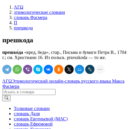
ΛΓΩ
этимологические словари
словарь Фасмера
П
прешкода
прешкода
прешко́да
«вред, беда», стар., Письма и бумаги Петра В., 1704
г.; см. Христиани 16. Из польск. przeszkoda — то же.
ΛΓΩ
Этимологический онлайн-словарь русского языка Макса
Фасмера
Толковые словари
словарь Даля
словарь Евгеньевой (МАС)
словарь Ефремовой