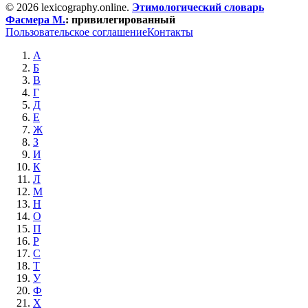
© 2026 lexicography.online.
Этимологический словарь
Фасмера М.
:
привилегированный
Пользовательское соглашение
Контакты
А
Б
В
Г
Д
Е
Ж
З
И
К
Л
М
Н
О
П
Р
С
Т
У
Ф
Х