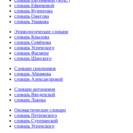
словарь Евгеньевой (МАС)
словарь Ефремовой
словарь Кузнецова
словарь Ожегова
словарь Ушакова
Этимологические словари
словарь Крылова
словарь Семёнова
словарь Успенского
словарь Фасмера
словарь Шанского
Словари синонимов
словарь Абрамова
словарь Александровой
Словари антонимов
словарь Введенской
словарь Львова
Ономастические словари
словарь Петровского
словарь Суперанской
словарь Успенского