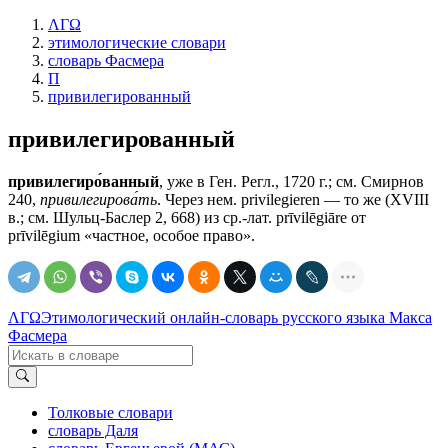
ΛΓΩ
этимологические словари
словарь Фасмера
П
привилегированный
привилегированный
привилегиро́ванный
, уже в Ген. Регл., 1720 г.; см. Смирнов
240,
привилегирова́ть
. Через нем. privilegieren — то же (XVIII
в.; см. Шульц-Баслер 2, 668) из ср.-лат. prīvilēgiāre от
prīvilēgium «частное, особое право».
ΛΓΩ
Этимологический онлайн-словарь русского языка Макса
Фасмера
Толковые словари
словарь Даля