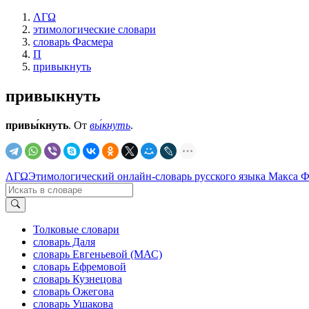
ΛΓΩ
этимологические словари
словарь Фасмера
П
привыкнуть
привыкнуть
привы́кнуть
. От
вы́кнуть
.
ΛΓΩ
Этимологический онлайн-словарь русского языка Макса 
Толковые словари
словарь Даля
словарь Евгеньевой (МАС)
словарь Ефремовой
словарь Кузнецова
словарь Ожегова
словарь Ушакова