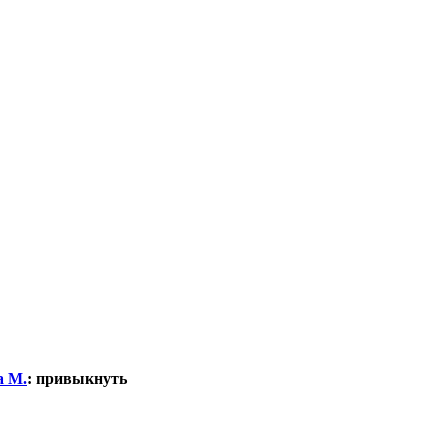
а М.
:
привыкнуть