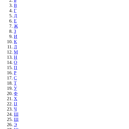
Б
В
Г
Д
Е
Ж
З
И
К
Л
М
Н
О
П
Р
С
Т
У
Ф
Х
Ц
Ч
Ш
Щ
Э