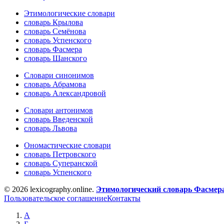
Этимологические словари
словарь Крылова
словарь Семёнова
словарь Успенского
словарь Фасмера
словарь Шанского
Словари синонимов
словарь Абрамова
словарь Александровой
Словари антонимов
словарь Введенской
словарь Львова
Ономастические словари
словарь Петровского
словарь Суперанской
словарь Успенского
© 2026 lexicography.online.
Этимологический словарь Фасмер
Пользовательское соглашение
Контакты
А