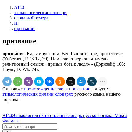
ΛΓΩ
этимологические словари
словарь Фасмера
П
призвание
призвание
призва́ние
. Калькирует нем. Веruf «призвание, профессия»
(Унбегаун, RЕS 12, 39). Нем. слово первонач. имело
религиозный смысл: «призыв бога к людям» (Дорнзейф 106;
Пауль, D. Wb. 74).
См. также
происхождение слова призвание
в других
этимологических онлайн-словарях
русского языка нашего
портала.
ΛΓΩ
Этимологический онлайн-словарь русского языка Макса
Фасмера