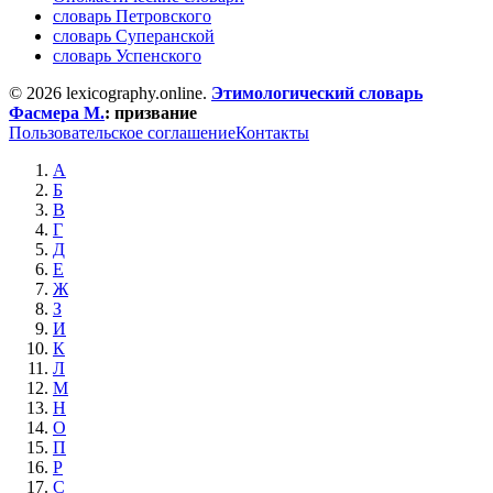
словарь Петровского
словарь Суперанской
словарь Успенского
© 2026 lexicography.online.
Этимологический словарь
Фасмера М.
:
призвание
Пользовательское соглашение
Контакты
А
Б
В
Г
Д
Е
Ж
З
И
К
Л
М
Н
О
П
Р
С