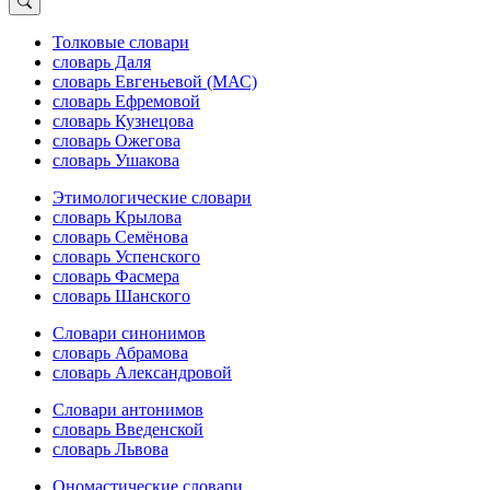
Толковые словари
словарь Даля
словарь Евгеньевой (МАС)
словарь Ефремовой
словарь Кузнецова
словарь Ожегова
словарь Ушакова
Этимологические словари
словарь Крылова
словарь Семёнова
словарь Успенского
словарь Фасмера
словарь Шанского
Словари синонимов
словарь Абрамова
словарь Александровой
Словари антонимов
словарь Введенской
словарь Львова
Ономастические словари