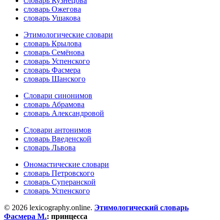
словарь Кузнецова
словарь Ожегова
словарь Ушакова
Этимологические словари
словарь Крылова
словарь Семёнова
словарь Успенского
словарь Фасмера
словарь Шанского
Словари синонимов
словарь Абрамова
словарь Александровой
Словари антонимов
словарь Введенской
словарь Львова
Ономастические словари
словарь Петровского
словарь Суперанской
словарь Успенского
© 2026 lexicography.online.
Этимологический словарь
Фасмера М.
:
принцесса