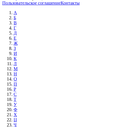
Пользовательское соглашение
Контакты
А
Б
В
Г
Д
Е
Ж
З
И
К
Л
М
Н
О
П
Р
С
Т
У
Ф
Х
Ц
Ч