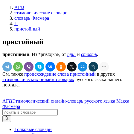
ΛΓΩ
этимологические словари
словарь Фасмера
П
пристойный
пристойный
присто́йный
. Из *pristojьnъ, от
при-
и
стоя́ть
.
См. также
происхождение слова пристойный
в других
этимологических онлайн-словарях
русского языка нашего
портала.
ΛΓΩ
Этимологический онлайн-словарь русского языка Макса
Фасмера
Толковые словари