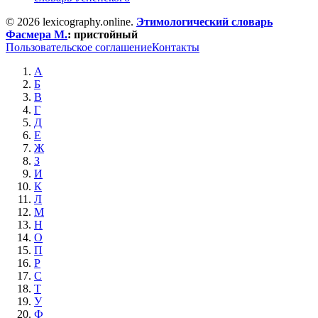
© 2026 lexicography.online.
Этимологический словарь
Фасмера М.
:
пристойный
Пользовательское соглашение
Контакты
А
Б
В
Г
Д
Е
Ж
З
И
К
Л
М
Н
О
П
Р
С
Т
У
Ф