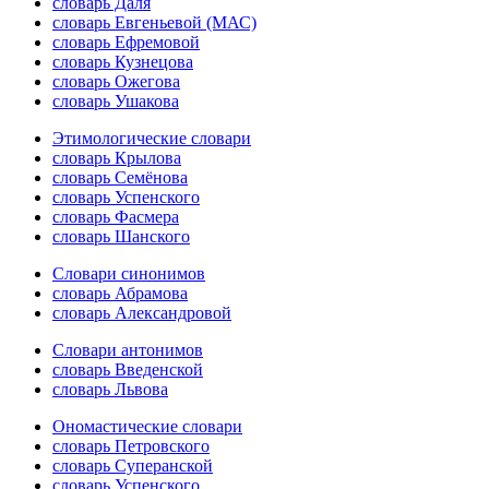
словарь Даля
словарь Евгеньевой (МАС)
словарь Ефремовой
словарь Кузнецова
словарь Ожегова
словарь Ушакова
Этимологические словари
словарь Крылова
словарь Семёнова
словарь Успенского
словарь Фасмера
словарь Шанского
Словари синонимов
словарь Абрамова
словарь Александровой
Словари антонимов
словарь Введенской
словарь Львова
Ономастические словари
словарь Петровского
словарь Суперанской
словарь Успенского