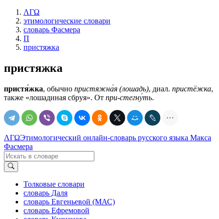
ΛΓΩ
этимологические словари
словарь Фасмера
П
пристяжка
пристяжка
пристя́жка
, обычно
пристяжна́я (лошадь)
, диал.
пристёжка
,
также «лошадиная сбруя». От
при-стегну́ть
.
ΛΓΩ
Этимологический онлайн-словарь русского языка Макса
Фасмера
Толковые словари
словарь Даля
словарь Евгеньевой (МАС)
словарь Ефремовой