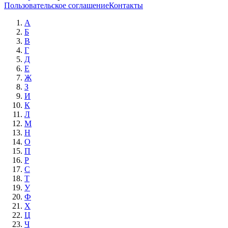
Пользовательское соглашение
Контакты
А
Б
В
Г
Д
Е
Ж
З
И
К
Л
М
Н
О
П
Р
С
Т
У
Ф
Х
Ц
Ч