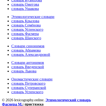
словарь Кузнецова
словарь Ожегова
словарь Ушакова
Этимологические словари
словарь Крылова
словарь Семёнова
словарь Успенского
словарь Фасмера
словарь Шанского
Словари синонимов
словарь Абрамова
словарь Александровой
Словари антонимов
словарь Введенской
словарь Львова
Ономастические словари
словарь Петровского
словарь Суперанской
словарь Успенского
© 2026 lexicography.online.
Этимологический словарь
Фасмера М.
:
пристяжка