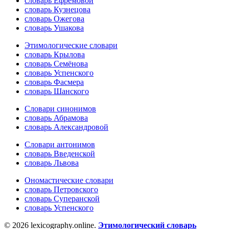
словарь Ефремовой
словарь Кузнецова
словарь Ожегова
словарь Ушакова
Этимологические словари
словарь Крылова
словарь Семёнова
словарь Успенского
словарь Фасмера
словарь Шанского
Словари синонимов
словарь Абрамова
словарь Александровой
Словари антонимов
словарь Введенской
словарь Львова
Ономастические словари
словарь Петровского
словарь Суперанской
словарь Успенского
© 2026 lexicography.online.
Этимологический словарь