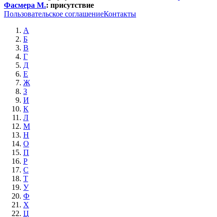
Фасмера М.
:
присутствие
Пользовательское соглашение
Контакты
А
Б
В
Г
Д
Е
Ж
З
И
К
Л
М
Н
О
П
Р
С
Т
У
Ф
Х
Ц