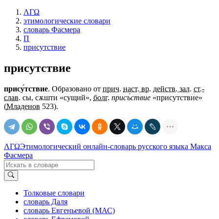
ΛΓΩ
этимологические словари
словарь Фасмера
П
присутствие
присутствие
прису́тствие
. Образовано от
прич
.
наст. вр
.
действ. зал
.
ст.-
слав
.
сы, сѫшти
«сущий»,
болг
.
присъ́ствие
«присутствие»
(
Младенов
523).
ΛΓΩ
Этимологический онлайн-словарь русского языка Макса
Фасмера
Толковые словари
словарь Даля
словарь Евгеньевой (МАС)